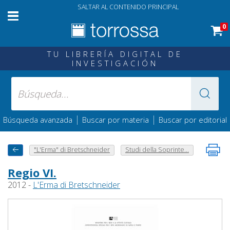
SALTAR AL CONTENIDO PRINCIPAL
0
TU LIBRERÍA DIGITAL DE
INVESTIGACIÓN
|
|
Búsqueda avanzada
Buscar por materia
Buscar por editorial
"L'Erma" di Bretschneider
Studi della Soprinte...
Regio VI.
2012 -
L'Erma di Bretschneider