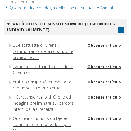
FORMA PARTE DE
Quaderni di archeologia della Libya. - Annuale = Annual
ARTÍCULOS DEL MISMO NÚMERO (DISPONIBLES
INDIVIDUALMENTE)
Due statuette di Cirene :
Obtener artículo
testimonianze della produzione
arcaica locale
Tyche della città in Tolemaide di
Obtener artículo
Cirenaica
Arato o Crisippo? : nuove ipotesi
Obtener artículo
per un vecchio problema
Il Caravanserraglio di Cirene ed
Obtener artículo
indagine preliminare sui percorsi
interni della Cirenaica
Quatre inscriptions du Djebel
Obtener artículo
Tarhuna : le territoire de Lepcis
Magna