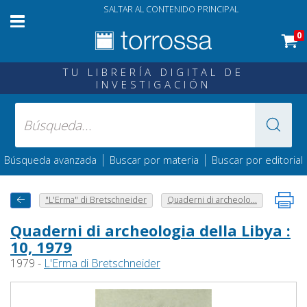
SALTAR AL CONTENIDO PRINCIPAL
0
TU LIBRERÍA DIGITAL DE
INVESTIGACIÓN
|
|
Búsqueda avanzada
Buscar por materia
Buscar por editorial
"L'Erma" di Bretschneider
Quaderni di archeolo...
Quaderni di archeologia della Libya :
10, 1979
1979 -
L'Erma di Bretschneider