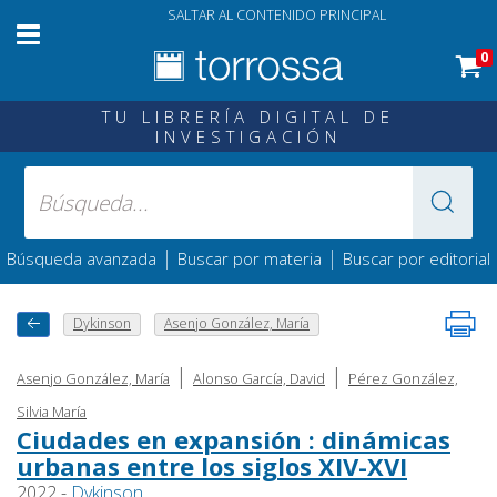
SALTAR AL CONTENIDO PRINCIPAL
0
TU LIBRERÍA DIGITAL DE
INVESTIGACIÓN
|
|
Búsqueda avanzada
Buscar por materia
Buscar por editorial
Dykinson
Asenjo González, María
|
|
Asenjo González, María
Alonso García, David
Pérez González,
Silvia María
Ciudades en expansión : dinámicas
urbanas entre los siglos XIV-XVI
2022 -
Dykinson