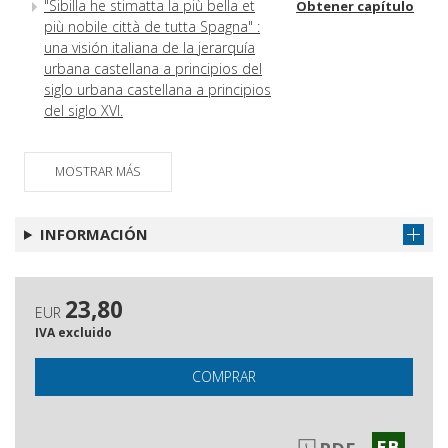
"Sibilla he stimatta la più bella et
Obtener capítulo
più nobile città de tutta Spagna" :
una visión italiana de la jerarquía
urbana castellana a principios del
siglo urbana castellana a principios
del siglo XVI.
Pequeñas ciudades de frontera en
Obtener capítulo
perspectiva comparada : trás-os-
MOSTRAR MÁS
Montes y Alto Douro oriental y la
Extremadura Castellano-oriental en
la baja edad media
INFORMACIÓN
Rebeliones, comercio y esclavos :
Obtener capítulo
cambios y continuidades en las
redes urbanas centroeuropeas
23,80
EUR
entre el siglo XV y XVI.
IVA excluido
Libros e intelectuales en el reino de
Obtener capítulo
Sevilla a fi nales de la Edad Media y
COMPRAR
comienzos de la modernidad
La eficacia simbólica del lenguaje
Obtener capítulo
EB
en las relaciones ciudad-territorio :