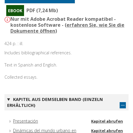
PDF (7,24 Mb)
EBOOK
Nur mit Adobe Acrobat Reader kompatibel -
kostenlose Software - (
erfahren Sie, wie Sie die
Dokumente öffnen
)
424 p. : ill.
Includes bibliographical references.
Text in Spanish and English.
Collected essays.
KAPITEL AUS DEMSELBEN BAND (EINZELN
ERHÄLTLICH)
Presentación
Kapitel abrufen
Dinámicas del mundo urbano en
Kapitel abrufen