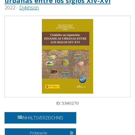
urbanas entre los siglos XIV-XVI
2022 -
Dykinson
ID: 5340270
INHALTSVERZEICHNIS
Probeseite