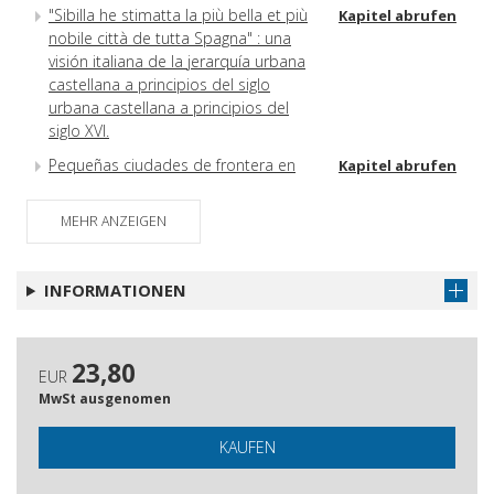
"Sibilla he stimatta la più bella et più
Kapitel abrufen
nobile città de tutta Spagna" : una
visión italiana de la jerarquía urbana
castellana a principios del siglo
urbana castellana a principios del
siglo XVI.
Pequeñas ciudades de frontera en
Kapitel abrufen
perspectiva comparada : trás-os-
Montes y Alto Douro oriental y la
MEHR ANZEIGEN
Extremadura Castellano-oriental en
la baja edad media
INFORMATIONEN
Rebeliones, comercio y esclavos :
Kapitel abrufen
cambios y continuidades en las
redes urbanas centroeuropeas entre
el siglo XV y XVI.
23,80
EUR
Libros e intelectuales en el reino de
Kapitel abrufen
MwSt ausgenomen
Sevilla a fi nales de la Edad Media y
comienzos de la modernidad
KAUFEN
La eficacia simbólica del lenguaje en
Kapitel abrufen