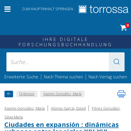
ZUM HAUPTINHALT SPRINGEN
0
IHRE DIGITALE
FORSCHUNGSBUCHHANDLUNG
|
|
Erweiterte Suche
Nach Thema suchen
Nach Verlag suchen
Dykinson
Asenjo González, María
|
|
Asenjo González, María
Alonso García, David
Pérez González,
Silvia María
Ciudades en expansión : dinámicas