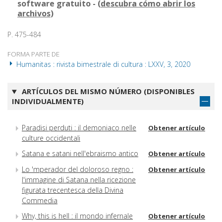
software gratuito - (
descubra cómo abrir los
archivos
)
P. 475-484
FORMA PARTE DE
Humanitas : rivista bimestrale di cultura : LXXV, 3, 2020
ARTÍCULOS DEL MISMO NÚMERO (DISPONIBLES
INDIVIDUALMENTE)
Paradisi perduti : il demoniaco nelle
Obtener artículo
culture occidentali
Satana e satani nell'ebraismo antico
Obtener artículo
Lo 'mperador del doloroso regno :
Obtener artículo
l'immagine di Satana nella ricezione
figurata trecentesca della Divina
Commedia
Why, this is hell : il mondo infernale
Obtener artículo