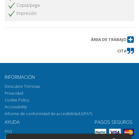
Per Paul Celan, in memoriam
Obtener artículo
Copia/pega
L'uomo non è una cosa sola... : una
Obtener artículo
Impresión
riflessione di Massimo Cacciari
sull'Umanesimo
Jan Patočka e Eugen Fink
Obtener artículo
ÁREA DE TRABAJO
Recensioni
Obtener artículo
CITA
INFORMACIÓN
Descubre Torrossa
Privacidad
Cookie Policy
Accessibility
Informe de conformidad de accesibilidad (VPAT)
AYUDA
PAGOS SEGUROS
FAQ
Cómo abrir los archivos