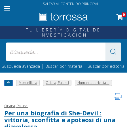
SALTAR AL CONTENIDO PRINCIPAL
0
TU LIBRERÍA DIGITAL DE
INVESTIGACIÓN
|
|
Búsqueda avanzada
Buscar por materia
Buscar por editorial
Morcelliana
Oriana, Palusci
Humanitas : rivista ...
Oriana, Palusci
Per una biografia di She-Devil :
vittoria, sconfitta e apoteosi di una
diavolessa