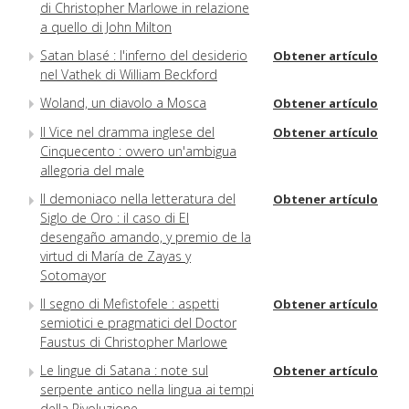
di Christopher Marlowe in relazione
a quello di John Milton
Satan blasé : l'inferno del desiderio
Obtener artículo
nel Vathek di William Beckford
Woland, un diavolo a Mosca
Obtener artículo
Il Vice nel dramma inglese del
Obtener artículo
Cinquecento : ovvero un'ambigua
allegoria del male
Il demoniaco nella letteratura del
Obtener artículo
Siglo de Oro : il caso di El
desengaño amando, y premio de la
virtud di María de Zayas y
Sotomayor
Il segno di Mefistofele : aspetti
Obtener artículo
semiotici e pragmatici del Doctor
Faustus di Christopher Marlowe
Le lingue di Satana : note sul
Obtener artículo
serpente antico nella lingua ai tempi
della Rivoluzione