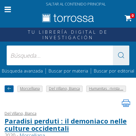
SALTAR AL CONTENIDO PRINCIPAL
0
TU LIBRERÍA DIGITAL DE
INVESTIGACIÓN
|
|
Búsqueda avanzada
Buscar por materia
Buscar por editorial
Morcelliana
Del Villano, Bianca
Humanitas : rivista ...
Del Villano, Bianca
Paradisi perduti : il demoniaco nelle
culture occidentali
2020 -
Morcelliana