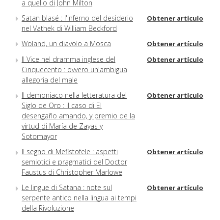
a quello di John Milton
Satan blasé : l'inferno del desiderio
Obtener artículo
nel Vathek di William Beckford
Woland, un diavolo a Mosca
Obtener artículo
Il Vice nel dramma inglese del
Obtener artículo
Cinquecento : ovvero un'ambigua
allegoria del male
Il demoniaco nella letteratura del
Obtener artículo
Siglo de Oro : il caso di El
desengaño amando, y premio de la
virtud di María de Zayas y
Sotomayor
Il segno di Mefistofele : aspetti
Obtener artículo
semiotici e pragmatici del Doctor
Faustus di Christopher Marlowe
Le lingue di Satana : note sul
Obtener artículo
serpente antico nella lingua ai tempi
della Rivoluzione