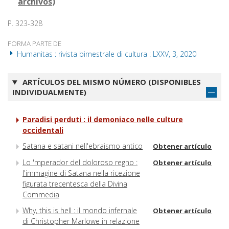
archivos
)
P. 323-328
FORMA PARTE DE
Humanitas : rivista bimestrale di cultura : LXXV, 3, 2020
ARTÍCULOS DEL MISMO NÚMERO (DISPONIBLES
INDIVIDUALMENTE)
Paradisi perduti : il demoniaco nelle culture
occidentali
Satana e satani nell'ebraismo antico
Obtener artículo
Lo 'mperador del doloroso regno :
Obtener artículo
l'immagine di Satana nella ricezione
figurata trecentesca della Divina
Commedia
Why, this is hell : il mondo infernale
Obtener artículo
di Christopher Marlowe in relazione