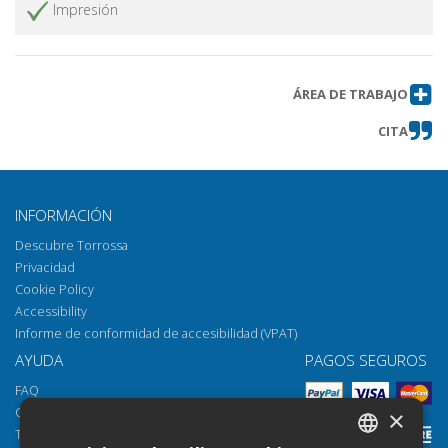
Impresión
L'uomo non è una cosa sola... : una
Obtener artículo
riflessione di Massimo Cacciari
sull'Umanesimo
ÁREA DE TRABAJO
Jan Patočka e Eugen Fink
Obtener artículo
CITA
Recensioni
Obtener artículo
INFORMACIÓN
Descubre Torrossa
Privacidad
Cookie Policy
Accessibility
Informe de conformidad de accesibilidad (VPAT)
AYUDA
PAGOS SEGUROS
FAQ
Cómo abrir los archivos
×
Torrossa Reader