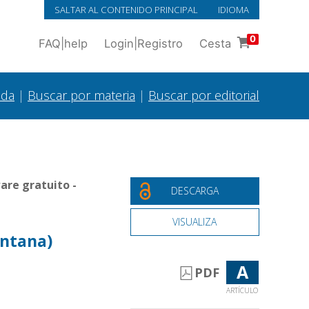
SALTAR AL CONTENIDO PRINCIPAL
IDIOMA
0
FAQ
|
help
Login
|
Registro
Cesta
ada
|
Buscar por materia
|
Buscar por editorial
are gratuito -
DESCARGA
VISUALIZA
ontana)
A
PDF
ARTÍCULO