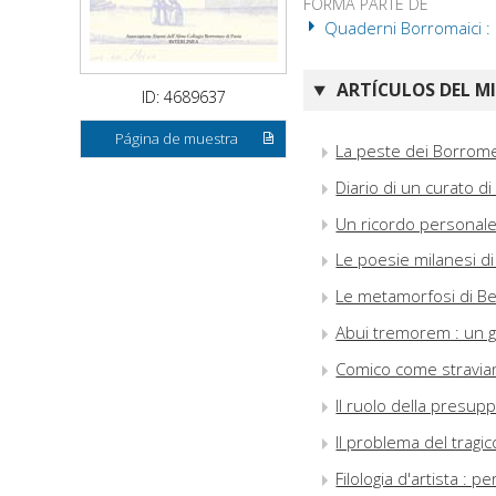
FORMA PARTE DE
Quaderni Borromaici : 
ARTÍCULOS DEL M
ID: 4689637
Página de muestra
La peste dei Borrome
Diario di un curato d
Un ricordo personale
Le poesie milanesi d
Le metamorfosi di Bert
Abui tremorem : un gra
Comico come straviam
Il ruolo della presup
Il problema del tragic
Filologia d'artista : 