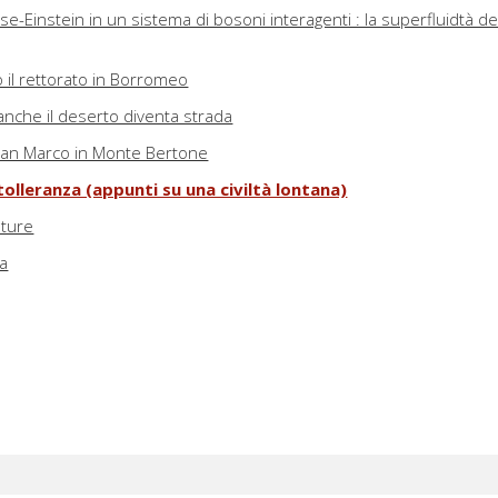
-Einstein in un sistema di bosoni interagenti : la superfluidtà de
 il rettorato in Borromeo
anche il deserto diventa strada
 San Marco in Monte Bertone
tolleranza (appunti su una civiltà lontana)
ature
ca