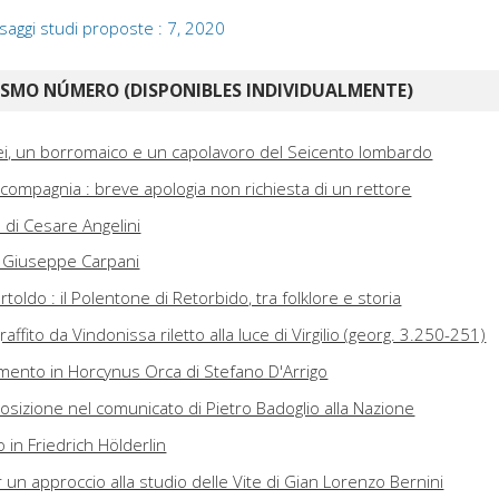
saggi studi proposte : 7, 2020
ISMO NÚMERO (DISPONIBLES INDIVIDUALMENTE)
i, un borromaico e un capolavoro del Seicento lombardo
i compagnia : breve apologia non richiesta di un rettore
 di Cesare Angelini
i Giuseppe Carpani
oldo : il Polentone di Retorbido, tra folklore e storia
ffito da Vindonissa riletto alla luce di Virgilio (georg. 3.250-251)
ento in Horcynus Orca di Stefano D'Arrigo
posizione nel comunicato di Pietro Badoglio alla Nazione
o in Friedrich Hölderlin
per un approccio alla studio delle Vite di Gian Lorenzo Bernini