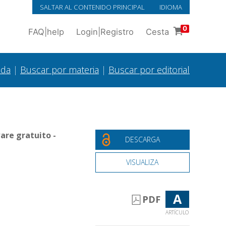
SALTAR AL CONTENIDO PRINCIPAL
IDIOMA
0
FAQ
|
help
Login
|
Registro
Cesta
ada
|
Buscar por materia
|
Buscar por editorial
are gratuito -
DESCARGA
VISUALIZA
A
PDF
ARTÍCULO