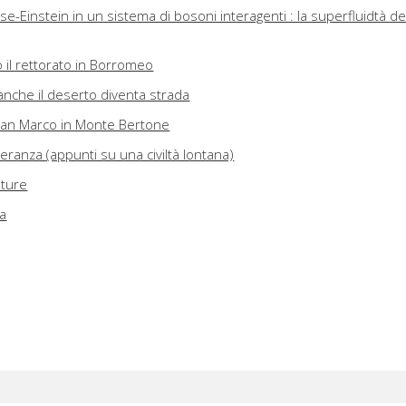
-Einstein in un sistema di bosoni interagenti : la superfluidtà de
 il rettorato in Borromeo
anche il deserto diventa strada
 San Marco in Monte Bertone
leranza (appunti su una civiltà lontana)
ature
ca