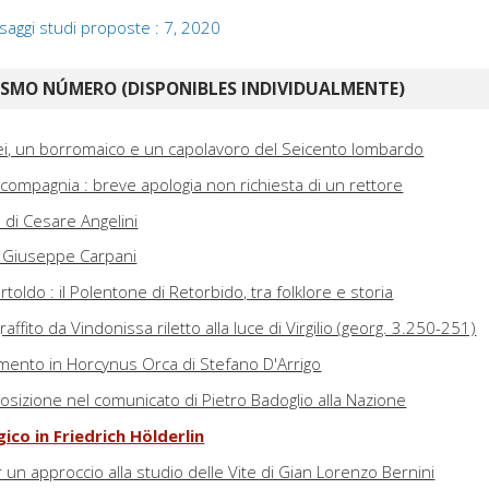
saggi studi proposte : 7, 2020
ISMO NÚMERO (DISPONIBLES INDIVIDUALMENTE)
i, un borromaico e un capolavoro del Seicento lombardo
i compagnia : breve apologia non richiesta di un rettore
 di Cesare Angelini
i Giuseppe Carpani
oldo : il Polentone di Retorbido, tra folklore e storia
ffito da Vindonissa riletto alla luce di Virgilio (georg. 3.250-251)
ento in Horcynus Orca di Stefano D'Arrigo
posizione nel comunicato di Pietro Badoglio alla Nazione
ico in Friedrich Hölderlin
per un approccio alla studio delle Vite di Gian Lorenzo Bernini