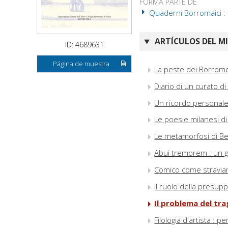
FORMA PARTE DE
Quaderni Borromaici : 
ARTÍCULOS DEL M
ID: 4689631
Página de muestra
La peste dei Borrome
Diario di un curato d
Un ricordo personale
Le poesie milanesi d
Le metamorfosi di Bert
Abui tremorem : un gra
Comico come straviam
Il ruolo della presup
Il problema del trag
Filologia d'artista : 