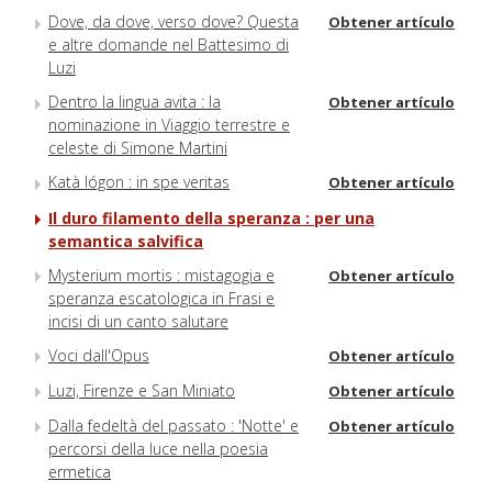
Dove, da dove, verso dove? Questa
Obtener artículo
e altre domande nel Battesimo di
Luzi
Dentro la lingua avita : la
Obtener artículo
nominazione in Viaggio terrestre e
celeste di Simone Martini
Katà lógon : in spe veritas
Obtener artículo
Il duro filamento della speranza : per una
semantica salvifica
Mysterium mortis : mistagogia e
Obtener artículo
speranza escatologica in Frasi e
incisi di un canto salutare
Voci dall'Opus
Obtener artículo
Luzi, Firenze e San Miniato
Obtener artículo
Dalla fedeltà del passato : 'Notte' e
Obtener artículo
percorsi della luce nella poesia
ermetica