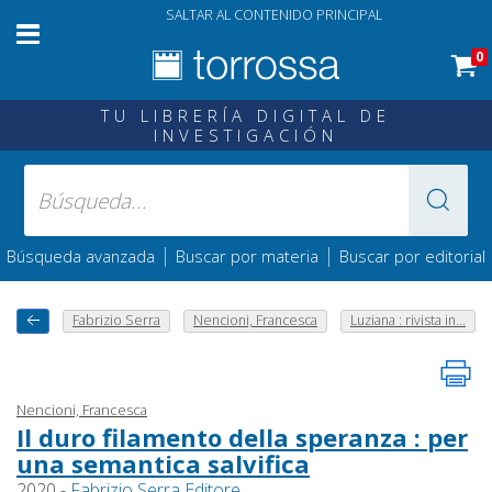
SALTAR AL CONTENIDO PRINCIPAL
0
TU LIBRERÍA DIGITAL DE
INVESTIGACIÓN
|
|
Búsqueda avanzada
Buscar por materia
Buscar por editorial
Fabrizio Serra
Nencioni, Francesca
Luziana : rivista in...
Nencioni, Francesca
Il duro filamento della speranza : per
una semantica salvifica
2020 -
Fabrizio Serra Editore