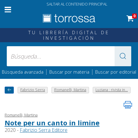
SALTAR AL CONTENIDO PRINCIPAL
0
TU LIBRERÍA DIGITAL DE
INVESTIGACIÓN
|
|
Búsqueda avanzada
Buscar por materia
Buscar por editorial
Fabrizio Serra
Romanelli, Martina
Luziana : rivista in...
Romanelli, Martina
Note per un canto in limine
2020 -
Fabrizio Serra Editore