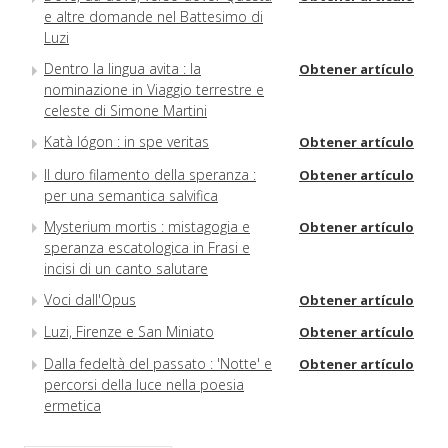
e altre domande nel Battesimo di
Luzi
Dentro la lingua avita : la
Obtener artículo
nominazione in Viaggio terrestre e
celeste di Simone Martini
Katà lógon : in spe veritas
Obtener artículo
Il duro filamento della speranza :
Obtener artículo
per una semantica salvifica
Mysterium mortis : mistagogia e
Obtener artículo
speranza escatologica in Frasi e
incisi di un canto salutare
Voci dall'Opus
Obtener artículo
Luzi, Firenze e San Miniato
Obtener artículo
Dalla fedeltà del passato : 'Notte' e
Obtener artículo
percorsi della luce nella poesia
ermetica