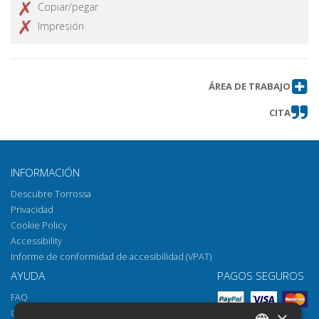
Copiar/pegar
Impresión
ÁREA DE TRABAJO
CITA
INFORMACIÓN
Descubre Torrossa
Privacidad
Cookie Policy
Accessibility
Informe de conformidad de accesibilidad (VPAT)
AYUDA
PAGOS SEGUROS
FAQ
Cómo abrir los archivos
×