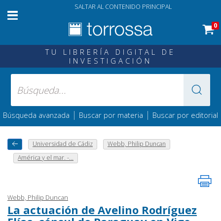
SALTAR AL CONTENIDO PRINCIPAL
0
TU LIBRERÍA DIGITAL DE
INVESTIGACIÓN
|
|
Búsqueda avanzada
Buscar por materia
Buscar por editorial
Universidad de Cádiz
Webb, Philip Duncan
América y el mar. -...
Webb, Philip Duncan
La actuación de Avelino Rodríguez