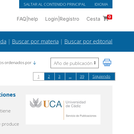
SALTAR AL CONTENIDO PRINCIPAL
IDIOMA
0
FAQ
|
help
Login
|
Registro
Cesta
ada
|
Buscar por materia
|
Buscar por editorial
os ordenados por
1
2
3
...
39
Siguiendo
ciones
 tiene
a
se produce