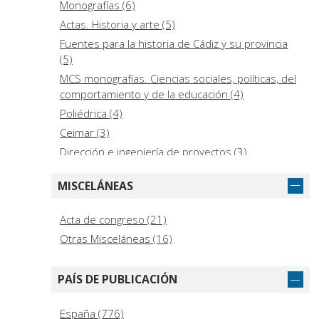
Monografías (6)
Actas. Historia y arte (5)
Fuentes para la historia de Cádiz y su provincia
(5)
MCS monografías. Ciencias sociales, políticas, del
comportamiento y de la educación (4)
Poliédrica (4)
Ceimar (3)
Dirección e ingeniería de proyectos (3)
Fuentes para la historia de Cádiz y su provincia
MISCELÁNEAS
"segunda etapa" (3)
Letra pequeña (3)
Acta de congreso (21)
Atlante (2)
Otras Misceláneas (16)
Colección Libros de las islas (2)
Diarios de viaje (2)
PAÍS DE PUBLICACIÓN
MFL Monografías. Filología y lingüística (2)
Monografías Historia y Arte (2)
España (776)