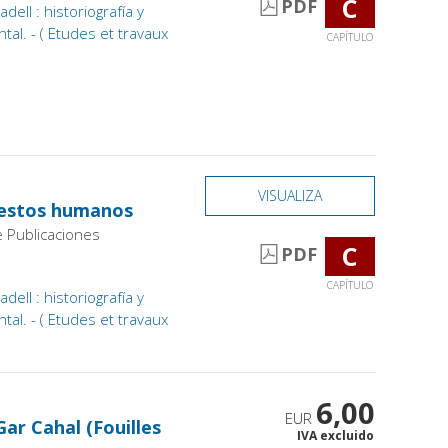
C
PDF
ell : historiografía y
tal. - ( Etudes et travaux
CAPÍTULO
VISUALIZA
restos humanos
e Publicaciones
C
PDF
CAPÍTULO
ell : historiografía y
tal. - ( Etudes et travaux
6,00
EUR
Gar Cahal (Fouilles
IVA excluido