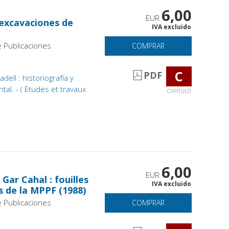
6,00
EUR
excavaciones de
IVA excluido
e Publicaciones
COMPRAR
C
PDF
ell : historiografía y
tal. - ( Etudes et travaux
CAPÍTULO
6,00
EUR
ar Cahal : fouilles
IVA excluido
s de la MPPF (1988)
e Publicaciones
COMPRAR