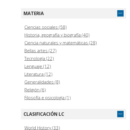
Vargas Girón, José Manuel (6)
Bustamante Álvarez, Macarena (5)
MATERIA
Domínguez Pérez, Juan Carlos (5)
Ciencias sociales (58)
El Khayari, Abdelaziz (5)
Historia, geografía y biografía (40)
Ciencia naturales y matemáticas (28)
Bellas artes (27)
Tecnología (22)
Lenguaje (12)
Literatura (12)
Generalidades (8)
Religión (6)
Filosofía e psicología (1)
CLASIFICACIÓN LC
World History (33)