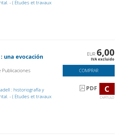
tal. - ( Etudes et travaux
6,00
EUR
 : una evocación
IVA excluido
e Publicaciones
COMPRAR
C
PDF
ell : historiografía y
tal. - ( Etudes et travaux
CAPÍTULO