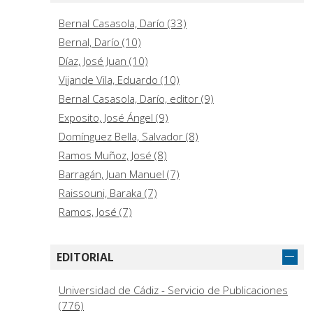
Bernal Casasola, Darío (33)
Bernal, Darío (10)
Díaz, José Juan (10)
Vijande Vila, Eduardo (10)
Bernal Casasola, Darío, editor (9)
Exposito, José Ángel (9)
Domínguez Bella, Salvador (8)
Ramos Muñoz, José (8)
Barragán, Juan Manuel (7)
Raissouni, Baraka (7)
Ramos, José (7)
Zouak, Mehdi (7)
Bustos Rodríguez, Manuel (6)
EDITORIAL
Expósito Álvarez, José Ángel (6)
Ramos‑Muñoz, José (6)
Universidad de Cádiz - Servicio de Publicaciones
(776)
Ruiz Garzón, Gabriel (6)