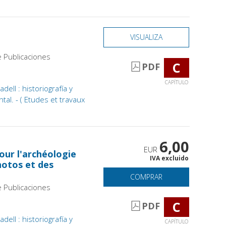
VISUALIZA
e Publicaciones
C
PDF
CAPÍTULO
ell : historiografía y
tal. - ( Etudes et travaux
6,00
EUR
our l'archéologie
IVA excluido
hotos et des
COMPRAR
e Publicaciones
C
PDF
ell : historiografía y
CAPÍTULO