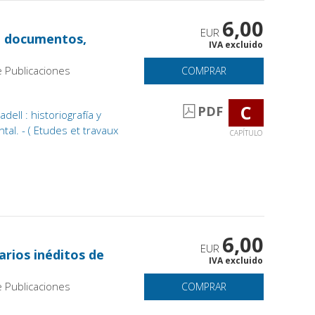
6,00
EUR
 : documentos,
IVA excluido
e Publicaciones
COMPRAR
C
PDF
ell : historiografía y
tal. - ( Etudes et travaux
CAPÍTULO
6,00
EUR
iarios inéditos de
IVA excluido
e Publicaciones
COMPRAR