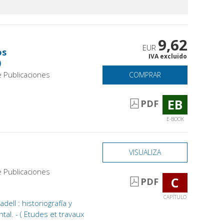
9,62
EUR
os
IVA excluido
)
e Publicaciones
COMPRAR
EB
PDF
E-BOOK
VISUALIZA
e Publicaciones
C
PDF
CAPÍTULO
ell : historiografía y
tal. - ( Etudes et travaux