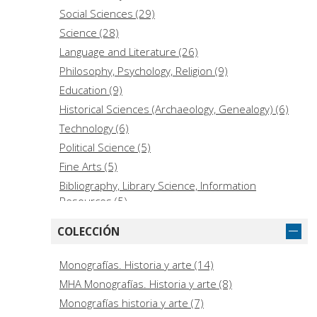
Social Sciences (29)
Science (28)
Language and Literature (26)
Philosophy, Psychology, Religion (9)
Education (9)
Historical Sciences (Archaeology, Genealogy) (6)
Technology (6)
Political Science (5)
Fine Arts (5)
Bibliography, Library Science, Information
Resources (5)
Geography, Anthropology, Recreation (4)
COLECCIÓN
Medicine (4)
Law (3)
Monografías. Historia y arte (14)
Music (2)
MHA Monografías. Historia y arte (8)
Agriculture (2)
Monografías historia y arte (7)
Military Science (2)