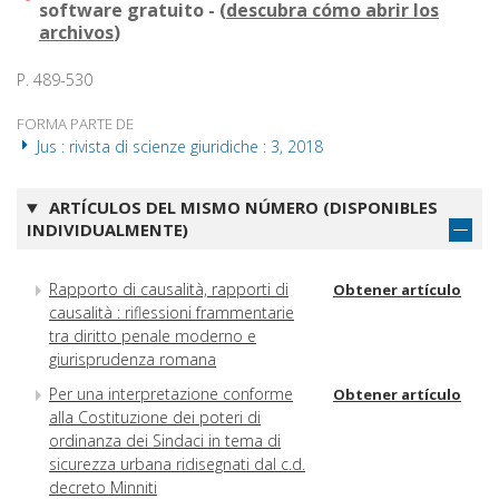
software gratuito - (
descubra cómo abrir los
archivos
)
P. 489-530
FORMA PARTE DE
Jus : rivista di scienze giuridiche : 3, 2018
ARTÍCULOS DEL MISMO NÚMERO (DISPONIBLES
INDIVIDUALMENTE)
Rapporto di causalità, rapporti di
Obtener artículo
causalità : riflessioni frammentarie
tra diritto penale moderno e
giurisprudenza romana
Per una interpretazione conforme
Obtener artículo
alla Costituzione dei poteri di
ordinanza dei Sindaci in tema di
sicurezza urbana ridisegnati dal c.d.
decreto Minniti