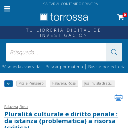
SALTAR AL CONTENIDO PRINCIPAL
0
TU LIBRERÍA DIGITAL DE
INVESTIGACIÓN
|
|
Búsqueda avanzada
Buscar por materia
Buscar por editorial
Vita e Pensiero
Palavera, Rosa
Jus : rivista di sci...
Palavera, Rosa
Pluralità culturale e diritto penale :
da istanza (problematica) a risorsa
(critica)