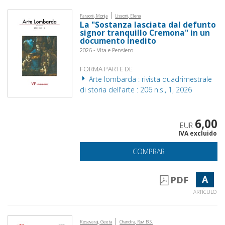
|
Faraoni, Monja
Lissoni, Elena
La "Sostanza lasciata dal defunto
signor tranquillo Cremona" in un
documento inedito
2026 - Vita e Pensiero
FORMA PARTE DE
Arte lombarda : rivista quadrimestrale
di storia dell'arte : 206 n.s., 1, 2026
6,00
EUR
IVA excluido
COMPRAR
A
PDF
ARTÍCULO
|
Kesavaraj, Geeta
Chandra, Ravi B.S.