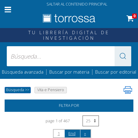
SALTAR AL CONTENIDO PRINCIPAL
0
TU LIBRERÍA DIGITAL DE
INVESTIGACIÓN
|
|
Búsqueda avanzada
Buscar por materia
Buscar por editorial
Búsqueda
>>
Vita e Pensiero
FILTRA POR
page 1 of 467
1
End
»