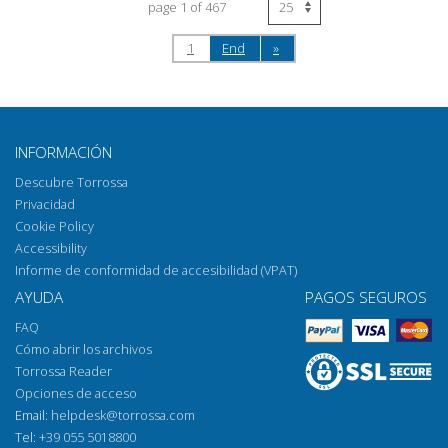
page 1 of 467
1
End
»
INFORMACIÓN
Descubre Torrossa
Privacidad
Cookie Policy
Accessibility
Informe de conformidad de accesibilidad (VPAT)
AYUDA
PAGOS SEGUROS
FAQ
Cómo abrir los archivos
Torrossa Reader
Opciones de acceso
Email:
helpdesk@torrossa.com
Tel:
+39 055 5018800