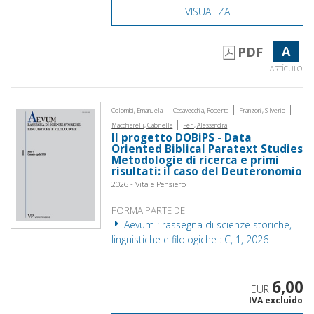
VISUALIZA
A
PDF
ARTÍCULO
|
|
|
Colombi, Emanuela
Casavecchia, Roberta
Franzoni, Silverio
|
Macchiarelli, Gabriella
Peri, Alessandra
Il progetto DOBiPS - Data
Oriented Biblical Paratext Studies
Metodologie di ricerca e primi
risultati: il caso del Deuteronomio
2026 - Vita e Pensiero
FORMA PARTE DE
Aevum : rassegna di scienze storiche,
linguistiche e filologiche : C, 1, 2026
6,00
EUR
IVA excluido