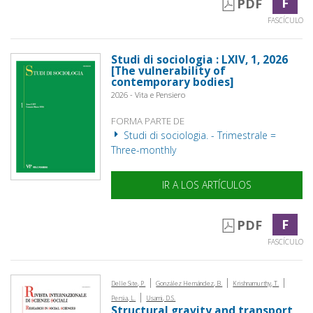
F
PDF
FASCÍCULO
Studi di sociologia : LXIV, 1, 2026
[The vulnerability of
contemporary bodies]
2026 - Vita e Pensiero
FORMA PARTE DE
Studi di sociologia. - Trimestrale =
Three-monthly
IR A LOS ARTÍCULOS
F
PDF
FASCÍCULO
|
|
|
Delle Site, P.
González Hernández, B.
Krishnamurthy, T.
|
Persia, L.
Usami, D.S.
Structural gravity and transport