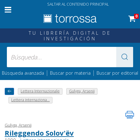
SALTAR AL CONTENIDO PRINCIPAL
0
TU LIBRERÍA DIGITAL DE
INVESTIGACIÓN
|
|
Búsqueda avanzada
Buscar por materia
Buscar por editorial
Lettera Internazionale
Gulyga, Arsenij
Lettera internaziona...
Gulyga, Arsenij
Rileggendo Solov'ëv