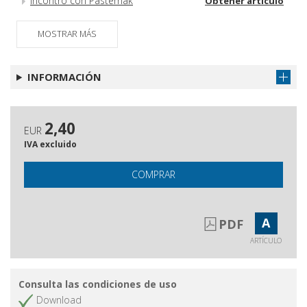
Incontro con Pasternak
Obtener artículo
L'Irlanda tra due fuochi
Obtener artículo
MOSTRAR MÁS
Un'isola senza frontiere
Obtener artículo
Corrispondenze
Obtener artículo
INFORMACIÓN
2,40
EUR
IVA excluido
COMPRAR
A
PDF
ARTÍCULO
Consulta las condiciones de uso
Download