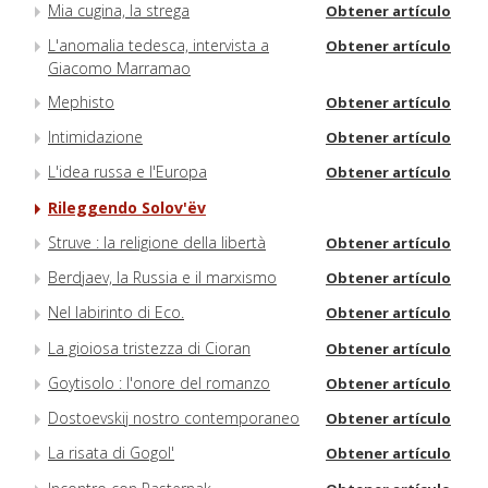
Mia cugina, la strega
Obtener artículo
L'anomalia tedesca, intervista a
Obtener artículo
Giacomo Marramao
Mephisto
Obtener artículo
Intimidazione
Obtener artículo
L'idea russa e l'Europa
Obtener artículo
Rileggendo Solov'ëv
Struve : la religione della libertà
Obtener artículo
Berdjaev, la Russia e il marxismo
Obtener artículo
Nel labirinto di Eco.
Obtener artículo
La gioiosa tristezza di Cioran
Obtener artículo
Goytisolo : l'onore del romanzo
Obtener artículo
Dostoevskij nostro contemporaneo
Obtener artículo
La risata di Gogol'
Obtener artículo