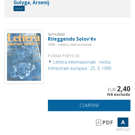
Gulyga, Arsenij
Autor
Gulyga, Arsenij
Rileggendo Solov'ëv
1990 - Lettera internazionale
FORMA PARTE DE
Lettera internazionale : rivista
trimestrale europea : 25, 3, 1990
2,40
EUR
IVA excluido
COMPRAR
A
PDF
ARTÍCULO