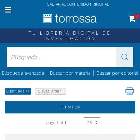
SALTAR AL CONTENIDO PRINCIPAL
0
TU LIBRERÍA DIGITAL DE
INVESTIGACIÓN
|
|
Búsqueda avanzada
Buscar por materia
Buscar por editorial
Búsqueda
>>
Gulyga, Arsenij
FILTRA POR
page 1 of 1