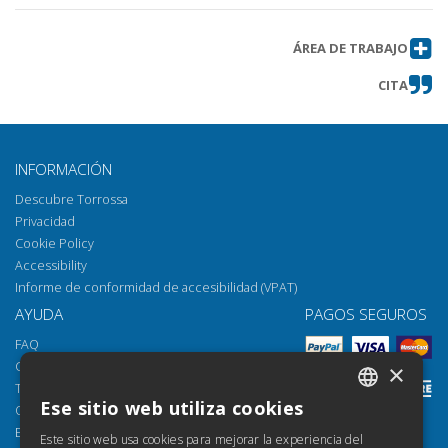
ÁREA DE TRABAJO
CITA
INFORMACIÓN
Descubre Torrossa
Privacidad
Cookie Policy
Accessibility
Informe de conformidad de accesibilidad (VPAT)
AYUDA
PAGOS SEGUROS
FAQ
Cómo abrir los archivos
×
Torrossa Reader
Ese sitio web utiliza cookies
Opciones de acceso
ITALIAN
Email:
helpdesk@torrossa.com
Este sitio web usa cookies para mejorar la experiencia del
SPANISH