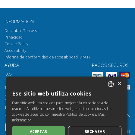
INFORMACIÓN
Descubre Torrossa
Privacidad
Cookie Policy
Accessibility
Informe de conformidad de accesibilidad (VPAT)
AYUDA
PAGOS SEGUROS
FAQ
Cómo abrir los archivos
×
Torrossa Reader
Ese sitio web utiliza cookies
Opciones de acceso
ITALIAN
Email:
helpdesk@torrossa.com
Este sitio web usa cookies para mejorar la experiencia del
SPANISH
Tel:
+39 055 5018800
usuario. Al utilizar nuestro sitio web, usted acepta todas las
cookies de acuerdo con nuestra Política de cookies.
Más
SÍGUENOS
NUESTROS RECURSOS
FRENCH
información
Torrossa Info
ENGLISH
Torrossa para Instituciones
ACEPTAR
RECHAZAR