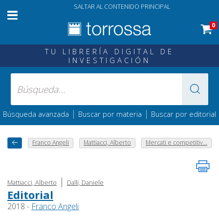
SALTAR AL CONTENIDO PRINCIPAL
0
TU LIBRERÍA DIGITAL DE
INVESTIGACIÓN
|
|
Búsqueda avanzada
Buscar por materia
Buscar por editorial
Franco Angeli
Mattiacci, Alberto
Mercati e competitiv...
|
Mattiacci, Alberto
Dalli, Daniele
Editorial
2018 -
Franco Angeli