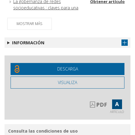
La gobernanza de redes
Obtener artículo
socioeducativas : claves para una
gestión exitosa
El aprendizaje en la universidad y la teoría del
MOSTRAR MÁS
proceso dual de razonamiento
Tesis doctorales
Obtener artículo
INFORMACIÓN
Recensiones
Obtener artículo
Información
Obtener artículo
DESCARGA
VISUALIZA
A
PDF
ARTÍCULO
Consulta las condiciones de uso