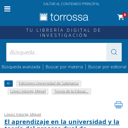
SALTAR AL CONTENIDO PRINCIPAL
0
TU LIBRERÍA DIGITAL DE
INVESTIGACIÓN
|
|
Búsqueda avanzada
Buscar por materia
Buscar por editorial
Ediciones Universidad de Salamanca
López Astorga, Miguel
Teoría de la Educac...
López Astorga, Miguel
El aprendizaje en la universidad y la