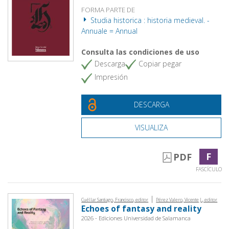
FORMA PARTE DE
Studia historica : historia medieval. -
Annuale = Annual
Consulta las condiciones de uso
Descarga
Copiar pegar
Impresión
DESCARGA
VISUALIZA
F
PDF
FASCÍCULO
|
Cuéllar Santiago, Francisco, editor
Pérez Valero, Vicente J., editor
Echoes of fantasy and reality
2026 - Ediciones Universidad de Salamanca