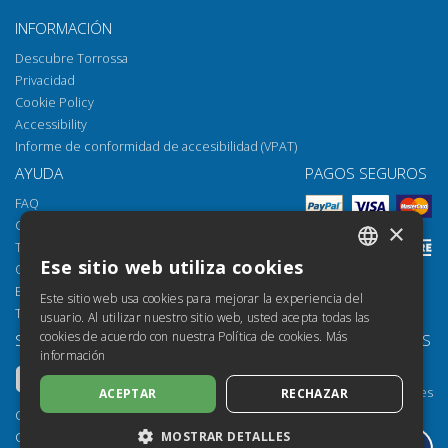
INFORMACIÓN
Descubre Torrossa
Privacidad
Cookie Policy
Accessibility
Informe de conformidad de accesibilidad (VPAT)
AYUDA
PAGOS SEGUROS
FAQ
Cómo abrir los archivos
×
Torrossa Reader
Ese sitio web utiliza cookies
Opciones de acceso
ITALIAN
Email:
helpdesk@torrossa.com
Este sitio web usa cookies para mejorar la experiencia del
SPANISH
Tel:
+39 055 5018800
usuario. Al utilizar nuestro sitio web, usted acepta todas las
cookies de acuerdo con nuestra Política de cookies.
Más
SÍGUENOS
NUESTROS RECURSOS
FRENCH
información
Torrossa Info
ENGLISH
Torrossa para Instituciones
ACEPTAR
RECHAZAR
GERMAN
Torrossa Open
Copyright 2000-2026
MOSTRAR DETALLES
Library Services
Casalini Libri