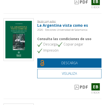
EB
PDF
E-BOOK
Barzini, Luigi, author
La Argentina vista como es
2026 - Ediciones Universidad de Salamanca
Consulta las condiciones de uso
Descarga
Copiar pegar
Impresión
DESCARGA
VISUALIZA
EB
PDF
E-BOOK