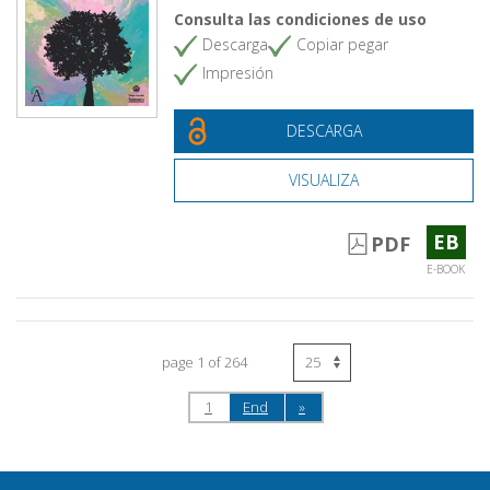
Consulta las condiciones de uso
Descarga
Copiar pegar
Impresión
DESCARGA
VISUALIZA
EB
PDF
E-BOOK
page 1 of 264
1
End
»