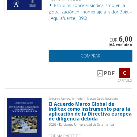
Estudios sobre el sindicalismo en la
globalizaciónen : homenaje a Isidor Boix. -
( Aquilafuente ; 396)
6,00
EUR
IVA excluido
COMPRAR
C
PDF
CAPÍTULO
|
Sanguineti Raymod, Wilfredo
Morato García, Rosa María
El Acuerdo Marco Global de
Inditex como instrumento para la
aplicación de la Directiva europea
de diligencia debida
2026 - Ediciones Universidad de Salamanca
FORMA PARTE DE