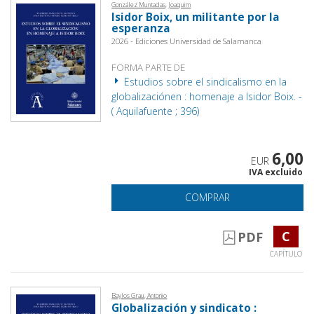
González Muntadas, Joaquim
Isidor Boix, un militante por la
esperanza
2026 - Ediciones Universidad de Salamanca
FORMA PARTE DE
Estudios sobre el sindicalismo en la
globalizaciónen : homenaje a Isidor Boix. -
( Aquilafuente ; 396)
6,00
EUR
IVA excluido
COMPRAR
C
PDF
CAPÍTULO
Baylos Grau, Antonio
Globalización y sindicato :