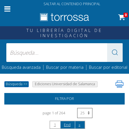
SALTAR AL CONTENIDO PRINCIPAL
0
TU LIBRERÍA DIGITAL DE
INVESTIGACIÓN
|
|
Búsqueda avanzada
Buscar por materia
Buscar por editorial
Búsqueda
>>
Ediciones Universidad de Salamanca
FILTRA POR
page 1 of 264
1
End
»