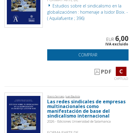
Estudios sobre el sindicalismo en la
globalizaciónen : homenaje a Isidor Boix. -
( Aquilafuente ; 396)
6,00
EUR
IVA excluido
COMPRAR
C
PDF
CAPÍTULO
Vivero Serrano, Juan Bautista
Las redes sindicales de empresas
multinacionales como
manifestación de base del
sindicalismo internacional
2026 - Ediciones Universidad de Salamanca
FORMA PARTE DE