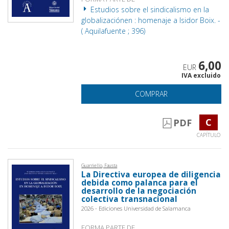
Estudios sobre el sindicalismo en la
globalizaciónen : homenaje a Isidor Boix. -
( Aquilafuente ; 396)
6,00
EUR
IVA excluido
COMPRAR
C
PDF
CAPÍTULO
Guarriello, Fausta
La Directiva europea de diligencia
debida como palanca para el
desarrollo de la negociación
colectiva transnacional
2026 - Ediciones Universidad de Salamanca
FORMA PARTE DE