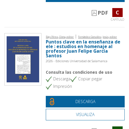
C
PDF
CAPÍTULO
|
Bajo Pérez, Elena, editor
Fernández González, Jesús, editor
Puntos clave en la enseñanza de
ele : estudios en homenaje al
profesor Juan Felipe García
Santos
2026 - Ediciones Universidad de Salamanca
Consulta las condiciones de uso
Descarga
Copiar pegar
Impresión
DESCARGA
VISUALIZA