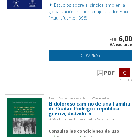
Estudios sobre el sindicalismo en la
globalizaciónen : homenaje a Isidor Boix. -
( Aquilafuente ; 396)
6,00
EUR
IVA excluido
COMPRAR
C
PDF
CAPÍTULO
|
Aparicio Cascón, Juan José, author
Viñas, Ángel, author
El doloroso camino de una familia
de Ciudad Rodrigo : república,
guerra, dictadura
2026 - Ediciones Universidad de Salamanca
Consulta las condiciones de uso