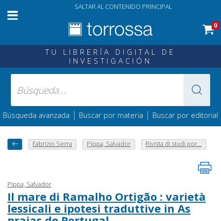
SALTAR AL CONTENIDO PRINCIPAL
0
TU LIBRERÍA DIGITAL DE
INVESTIGACIÓN
|
|
Búsqueda avanzada
Buscar por materia
Buscar por editorial
Fabrizio Serra
Pippa, Salvador
Rivista di studi por...
Pippa, Salvador
Il mare di Ramalho Ortigão : varietà
lessicali e ipotesi traduttive in As
praias de Portugal