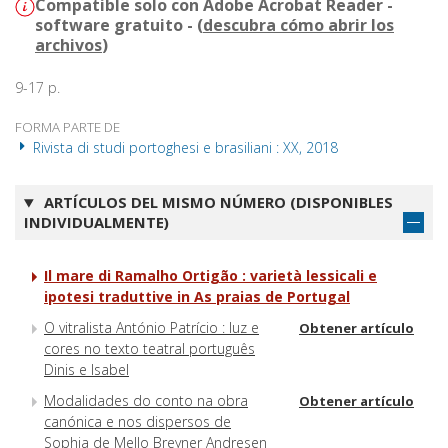
Compatible solo con Adobe Acrobat Reader -
software gratuito - (
descubra cómo abrir los
archivos
)
9-17 p.
FORMA PARTE DE
Rivista di studi portoghesi e brasiliani : XX, 2018
ARTÍCULOS DEL MISMO NÚMERO (DISPONIBLES
INDIVIDUALMENTE)
Il mare di Ramalho Ortigão : varietà lessicali e
ipotesi traduttive in As praias de Portugal
O vitralista António Patrício : luz e
Obtener artículo
cores no texto teatral português
Dinis e Isabel
Modalidades do conto na obra
Obtener artículo
canónica e nos dispersos de
Sophia de Mello Breyner Andresen