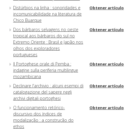
Distúrbios na linha : sonoridades e
Obtener artículo
incomunicabilidade na literatura de
Chico Buarque
Dos bárbaros selvagens no oeste
Obtener artículo
tropical aos bárbaros do sul no
Extremo Oriente : Brasil e Japão nos
olhos dos exploradores
portugueses
Il Portoghese orale di Pemba :
Obtener artículo
indagine sulla periferia multilingue
mozambicana
Declinare l'archivio : alcuni esempi di
Obtener artículo
catalogazione del sapere negli
archivi digitali portoghesi
O funcionamento retórico-
Obtener artículo
discursivo dos índices de
modalização : a construção do
ethos