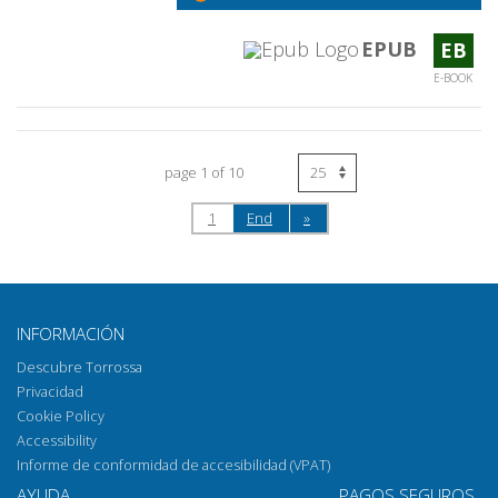
EPUB
EB
E-BOOK
page 1 of 10
1
End
»
INFORMACIÓN
Descubre Torrossa
Privacidad
Cookie Policy
Accessibility
Informe de conformidad de accesibilidad (VPAT)
AYUDA
PAGOS SEGUROS