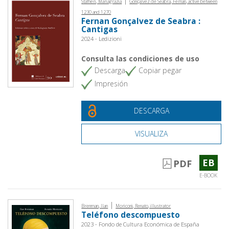
|
Staffieri, Mariagrazia
Gonçalvez de Seabra, Fernan, active between
1230 and 1270
Fernan Gonçalvez de Seabra :
Cantigas
2024 - Ledizioni
Consulta las condiciones de uso
Descarga
Copiar pegar
Impresión
DESCARGA
VISUALIZA
EB
PDF
E-BOOK
|
Brenman, Ilan
Moriconi, Renato, illustrator
Teléfono descompuesto
2023 - Fondo de Cultura Económica de España