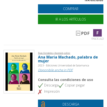
IVA excluido
COMPRAR
IR A LOS ARTÍCULOS
F
PDF
FASCÍCULO
Rivas Hernández, Ascensión, editor
Ana Maria Machado, palabra de
mujer
2023 - Ediciones Universidad de Salamanca
Disponibile anche in PDF
Consulta las condiciones de uso
Descarga
Copiar pegar
Impresión
DESCARGA