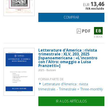
13,46
EUR
IVA excluido
COMPRAR
EB
PDF
E-BOOK
Letterature d'America : rivista
trimestrale : XLV, 203, 2025
[Ispanoamericana : «L'incontro
con l'Altro: omaggio a Luisa
Pranzetti»]
2025 - Bulzoni
FORMA PARTE DE
Letterature d'America : rivista
trimestrale. - Trimestrale = Three-monthly
IR A LOS ARTÍCULOS