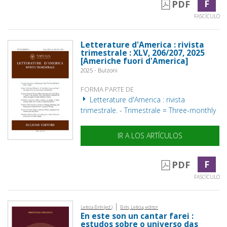
F
PDF
FASCÍCULO
Letterature d'America : rivista
trimestrale : XLV, 206/207, 2025
[Americhe fuori d'America]
2025 - Bulzoni
FORMA PARTE DE
Letterature d'America : rivista
trimestrale. - Trimestrale = Three-monthly
IR A LOS ARTÍCULOS
F
PDF
FASCÍCULO
|
Leticia Eirín (ed.)
Eirín, Leticia, editor
En este son un cantar farei :
estudos sobre o universo das