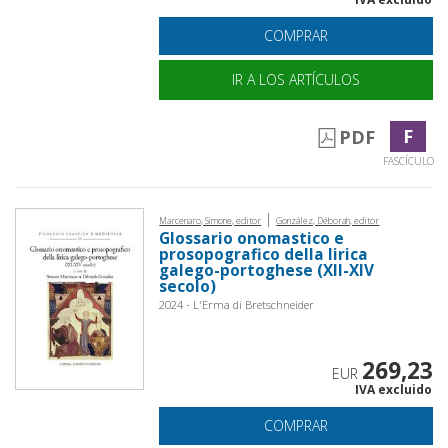
COMPRAR
IR A LOS ARTÍCULOS
F
PDF
FASCÍCULO
|
Marcenaro, Simone, editor
González, Déborah, editor
Glossario onomastico e
prosopografico della lirica
galego-portoghese (XII-XIV
secolo)
2024 - L'Erma di Bretschneider
269,23
EUR
IVA excluido
COMPRAR