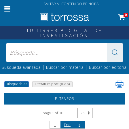
SALTAR AL CONTENIDO PRINCIPAL
0
TU LIBRERÍA DIGITAL DE
INVESTIGACIÓN
|
|
Búsqueda avanzada
Buscar por materia
Buscar por editorial
Búsqueda
>>
Literatura portuguesa
FILTRA POR
page 1 of 10
1
End
»