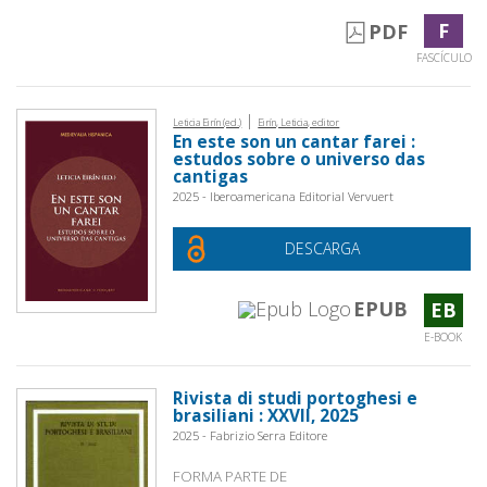
F
PDF
FASCÍCULO
|
Leticia Eirín (ed.)
Eirín, Leticia, editor
En este son un cantar farei :
estudos sobre o universo das
cantigas
2025 - Iberoamericana Editorial Vervuert
DESCARGA
EPUB
EB
E-BOOK
Rivista di studi portoghesi e
brasiliani : XXVII, 2025
2025 - Fabrizio Serra Editore
FORMA PARTE DE