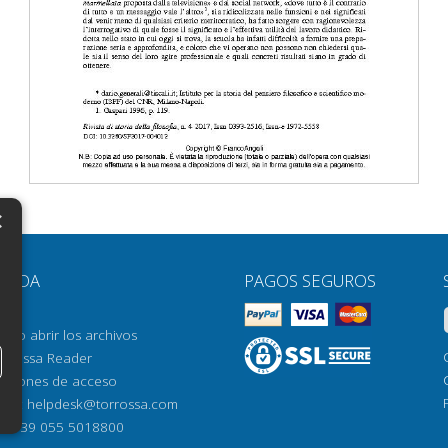
×
N
YUDA
PAGOS SEGUROS
H
AQ
H
ómo abrir los archivos
orrossa Reader
H
pciones de acceso
N
mail:
helpdesk@torrossa.com
l:
+39 055 5018800