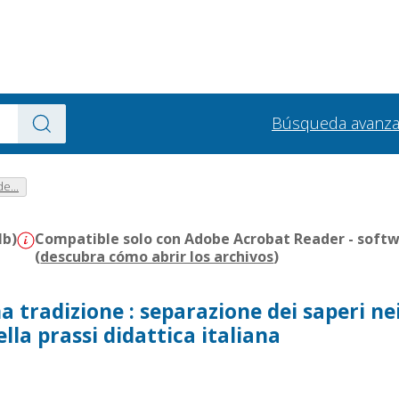
Búsqueda avanz
de...
Mb)
Compatible solo con Adobe Acrobat Reader - softw
(
descubra cómo abrir los archivos
)
na tradizione : separazione dei saperi ne
la prassi didattica italiana