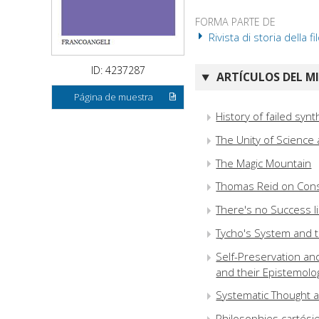
FORMA PARTE DE
Rivista di storia della fi
ID: 4237287
ARTÍCULOS DEL M
Página de muestra
History of failed synt
The Unity of Science
The Magic Mountain
Thomas Reid on Cons
There's no Success li
Tycho's System and t
Self-Preservation an
and their Epistemolog
Systematic Thought a
Philosophies cartésie