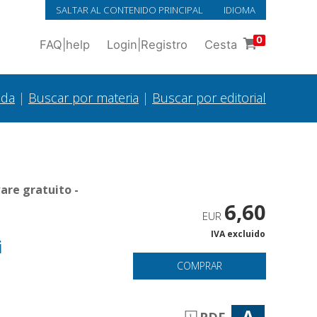
SALTAR AL CONTENIDO PRINCIPAL
IDIOMA
0
FAQ
|
help
Login
|
Registro
Cesta
ada
|
Buscar por materia
|
Buscar por editorial
are gratuito -
6,60
EUR
IVA excluido
i
COMPRAR
A