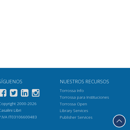
SÍGUENOS
NUESTROS RECURSOS
Torrossa Info
Torrossa para Instituciones
Copyright 2000-2026
Torrossa Open
Casalini Libri
Library Services
P.IVA IT03106600483
Publisher Services