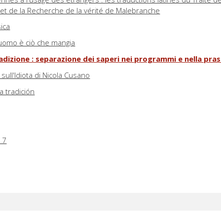
et de la Recherche de la vérité de Malebranche
ica
'uomo è ciò che mangia
radizione : separazione dei saperi nei programmi e nella prass
i sull'Idiota di Nicola Cusano
a tradición
17