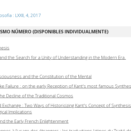
losofia : LXXII, 4, 2017
ISMO NÚMERO (DISPONIBLES INDIVIDUALMENTE)
hesis
 and the Search for a Unity of Understanding in the Modern Era.
ciousness and the Constitution of the Mental
ke Failure : on the early Reception of Kant's most famous Synthes
he Decline of the Traditional Cosmos
d Exchange : Two Ways of Historicizing Kant's Concept of Synthesi
ical Implications
nd the Early French Enlightenment
nnes à l'usage des étrangers : les traductions latines du Traité d