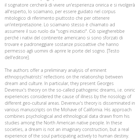
il sognatore cercherà di vivere un'esperienza onirica e si rivolgerà
all'esperto, lo sciamano, per essere guidato nel corpus
mitologico di riferimento piuttosto che per ottenere
un'interpretazione. Lo sciamano stesso è chiamato ad
assumere il suo ruolo da "sogni iniziatici". Ciò spiegherebbe
perché i nativi del continente americano si sono sforzati di
trovare e padroneggiare sostanze psicoattive che hanno
permesso agli uomini di aprire le porte del sogno. [Testo
dell'editore].
The authors offer a preliminary analysis of eminent
ethnopsychiatrists' reflections on the relationship between
dream and culture. In particular, they present Georges
Devereux's theory on the so-called pathogenic dreams, i.e. oniric
experiences considered the cause of illness by the nosology of
different geo-cultural areas. Devereux's theory is disseminated in
various manuscripts on the Mohave of California. His approach
combines psychological and ethnological data drawn from his
studies among the North American native people. In these
societies, a dream is not an imaginary construction, but a real
experience of the soul participating actively to human destiny.