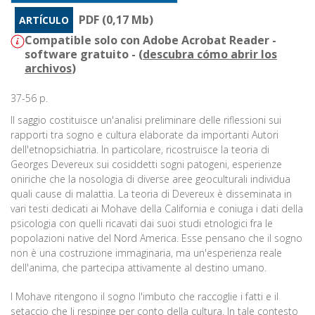
PDF (0,17 Mb)
ARTÍCULO
Compatible solo con Adobe Acrobat Reader -
software gratuito - (
descubra cómo abrir los
archivos
)
37-56 p.
Il saggio costituisce un'analisi preliminare delle riflessioni sui
rapporti tra sogno e cultura elaborate da importanti Autori
dell'etnopsichiatria. In particolare, ricostruisce la teoria di
Georges Devereux sui cosiddetti sogni patogeni, esperienze
oniriche che la nosologia di diverse aree geoculturali individua
quali cause di malattia. La teoria di Devereux è disseminata in
vari testi dedicati ai Mohave della California e coniuga i dati della
psicologia con quelli ricavati dai suoi studi etnologici fra le
popolazioni native del Nord America. Esse pensano che il sogno
non è una costruzione immaginaria, ma un'esperienza reale
dell'anima, che partecipa attivamente al destino umano.
I Mohave ritengono il sogno l'imbuto che raccoglie i fatti e il
setaccio che li respinge per conto della cultura. In tale contesto