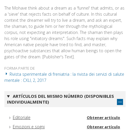
The Mohave think about a dream as a 'funnel' that admits, or as
a 'sieve' that rejects facts on behalf of culture. In this cultural
context the dreamer will try to live a dream, and ask an expert,
the shaman, to guide him or her through the mythological
corpus, not expecting an interpretation. The shaman then plays
his role using "initiatory dreams". Such facts may explain why
American native people have tried to find, and master,
psychoactive substances that allow human beings to open the
gates of the dream. [Publisher's Text].
FORMA PARTE DE
Rivista sperimentale di freniatria : la rivista dei servizi di salute
mentale : CXLI, 2, 2017
ARTÍCULOS DEL MISMO NÚMERO (DISPONIBLES
INDIVIDUALMENTE)
Editoriale
Obtener artículo
Emozioni e sogni
Obtener artículo