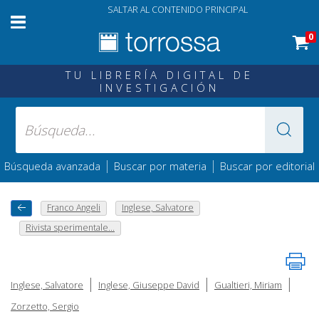
SALTAR AL CONTENIDO PRINCIPAL
0
TU LIBRERÍA DIGITAL DE
INVESTIGACIÓN
|
|
Búsqueda avanzada
Buscar por materia
Buscar por editorial
Franco Angeli
Inglese, Salvatore
Rivista sperimentale...
|
|
|
Inglese, Salvatore
Inglese, Giuseppe David
Gualtieri, Miriam
Zorzetto, Sergio