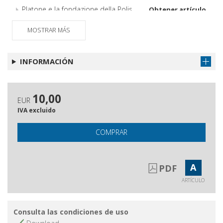
Platone e la fondazione della Polis
Obtener artículo
Hölderlin : l'unità della differenza
Obtener artículo
MOSTRAR MÁS
Recensioni e discussioni
Obtener artículo
INFORMACIÓN
10,00
EUR
IVA excluido
COMPRAR
A
PDF
ARTÍCULO
Consulta las condiciones de uso