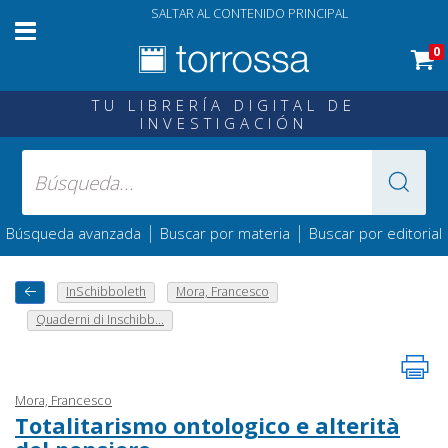
SALTAR AL CONTENIDO PRINCIPAL
0
TU LIBRERÍA DIGITAL DE
INVESTIGACIÓN
|
|
Búsqueda avanzada
Buscar por materia
Buscar por editorial
InSchibboleth
Mora, Francesco
Quaderni di Inschibb...
Mora, Francesco
Totalitarismo ontologico e alterità