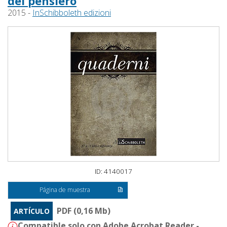
del pensiero
2015 -
InSchibboleth edizioni
ID: 4140017
Página de muestra
PDF (0,16 Mb)
ARTÍCULO
Compatible solo con Adobe Acrobat Reader -