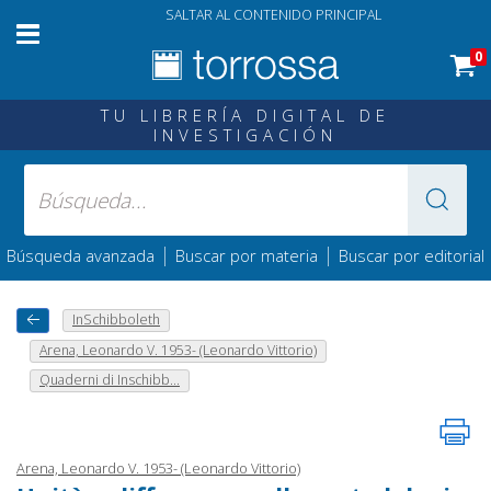
SALTAR AL CONTENIDO PRINCIPAL
0
TU LIBRERÍA DIGITAL DE
INVESTIGACIÓN
|
|
Búsqueda avanzada
Buscar por materia
Buscar por editorial
InSchibboleth
Arena, Leonardo V. 1953- (Leonardo Vittorio)
Quaderni di Inschibb...
Arena, Leonardo V. 1953- (Leonardo Vittorio)