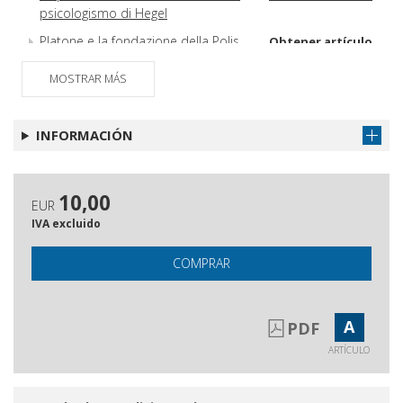
psicologismo di Hegel
Platone e la fondazione della Polis
Obtener artículo
Recensioni e discussioni
Obtener artículo
MOSTRAR MÁS
Hölderlin : l'unità della differenza
Obtener artículo
INFORMACIÓN
10,00
EUR
IVA excluido
COMPRAR
A
PDF
ARTÍCULO