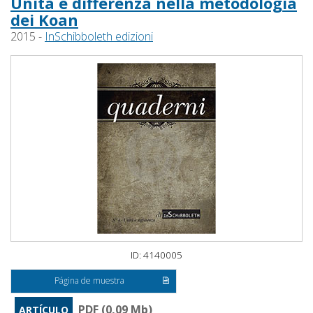
Unità e differenza nella metodologia
dei Koan
2015 -
InSchibboleth edizioni
ID: 4140005
Página de muestra
PDF (0,09 Mb)
ARTÍCULO