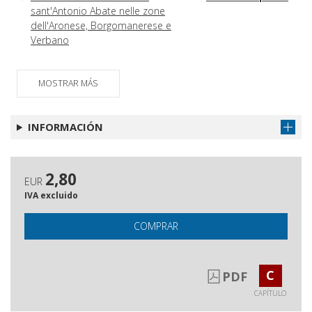
sant'Antonio Abate nelle zone
dell'Aronese, Borgomanerese e
Verbano
La chiesa dei Santi Michele e
Obtener capítulo
Antonio nell'Ospedale Maggiore di
MOSTRAR MÁS
Novara
Gli animali nelle religioni
Obtener capítulo
INFORMACIÓN
Sant'Antonio Abate e gli animali : il
Obtener capítulo
rapporto dell'eremita egiziano con
il mondo animale
2,80
EUR
La benedizione degli animali :
Obtener capítulo
IVA excluido
tradizione e rinnovamento
COMPRAR
C
PDF
CAPÍTULO