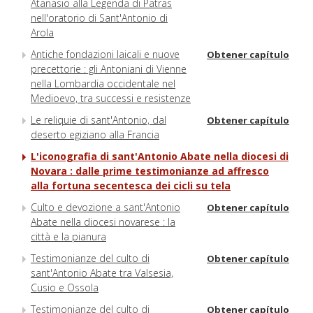
Atanasio alla Legenda di Patras
nell'oratorio di Sant'Antonio di
Arola
Antiche fondazioni laicali e nuove
Obtener capítulo
precettorie : gli Antoniani di Vienne
nella Lombardia occidentale nel
Medioevo, tra successi e resistenze
Le reliquie di sant'Antonio, dal
Obtener capítulo
deserto egiziano alla Francia
L'iconografia di sant'Antonio Abate nella diocesi di
Novara : dalle prime testimonianze ad affresco
alla fortuna secentesca dei cicli su tela
Culto e devozione a sant'Antonio
Obtener capítulo
Abate nella diocesi novarese : la
città e la pianura
Testimonianze del culto di
Obtener capítulo
sant'Antonio Abate tra Valsesia,
Cusio e Ossola
Testimonianze del culto di
Obtener capítulo