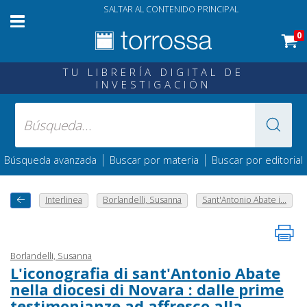
SALTAR AL CONTENIDO PRINCIPAL
0
TU LIBRERÍA DIGITAL DE
INVESTIGACIÓN
|
|
Búsqueda avanzada
Buscar por materia
Buscar por editorial
Interlinea
Borlandelli, Susanna
Sant'Antonio Abate i...
Borlandelli, Susanna
L'iconografia di sant'Antonio Abate
nella diocesi di Novara : dalle prime
testimonianze ad affresco alla