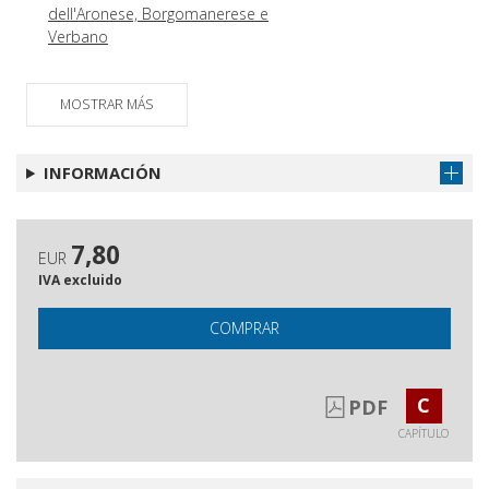
dell'Aronese, Borgomanerese e
Verbano
La chiesa dei Santi Michele e
Obtener capítulo
Antonio nell'Ospedale Maggiore di
MOSTRAR MÁS
Novara
Gli animali nelle religioni
Obtener capítulo
INFORMACIÓN
Sant'Antonio Abate e gli animali : il
Obtener capítulo
rapporto dell'eremita egiziano con
il mondo animale
7,80
EUR
La benedizione degli animali :
Obtener capítulo
IVA excluido
tradizione e rinnovamento
COMPRAR
C
PDF
CAPÍTULO