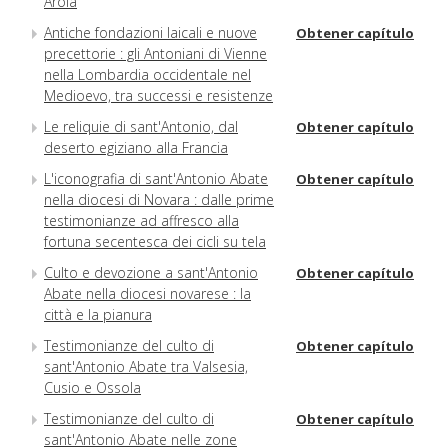
Arola
Antiche fondazioni laicali e nuove
Obtener capítulo
precettorie : gli Antoniani di Vienne
nella Lombardia occidentale nel
Medioevo, tra successi e resistenze
Le reliquie di sant'Antonio, dal
Obtener capítulo
deserto egiziano alla Francia
L'iconografia di sant'Antonio Abate
Obtener capítulo
nella diocesi di Novara : dalle prime
testimonianze ad affresco alla
fortuna secentesca dei cicli su tela
Culto e devozione a sant'Antonio
Obtener capítulo
Abate nella diocesi novarese : la
città e la pianura
Testimonianze del culto di
Obtener capítulo
sant'Antonio Abate tra Valsesia,
Cusio e Ossola
Testimonianze del culto di
Obtener capítulo
sant'Antonio Abate nelle zone