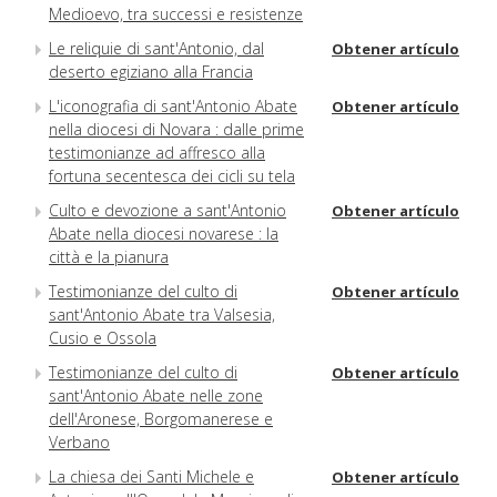
Medioevo, tra successi e resistenze
Le reliquie di sant'Antonio, dal
Obtener artículo
deserto egiziano alla Francia
L'iconografia di sant'Antonio Abate
Obtener artículo
nella diocesi di Novara : dalle prime
testimonianze ad affresco alla
fortuna secentesca dei cicli su tela
Culto e devozione a sant'Antonio
Obtener artículo
Abate nella diocesi novarese : la
città e la pianura
Testimonianze del culto di
Obtener artículo
sant'Antonio Abate tra Valsesia,
Cusio e Ossola
Testimonianze del culto di
Obtener artículo
sant'Antonio Abate nelle zone
dell'Aronese, Borgomanerese e
Verbano
La chiesa dei Santi Michele e
Obtener artículo