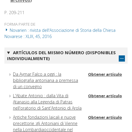
archivos
)
P. 209-211
FORMA PARTE DE
Novarien : rivista dell'Associazione di Storia della Chiesa
Novarese : XLIX, 45, 2016
ARTÍCULOS DEL MISMO NÚMERO (DISPONIBLES
INDIVIDUALMENTE)
Da Aymar Falco a oggi : la
Obtener artículo
bibliografia antoniana a premessa
di un convegno
L'Abate Antonio : dalla Vita di
Obtener artículo
Atanasio alla Legenda di Patras
nell'oratorio di Sant'Antonio di Arola
Antiche fondazioni laicali e nuove
Obtener artículo
precettorie :gli Antoniani di Vienne
nella Lombardiaoccidentale nel