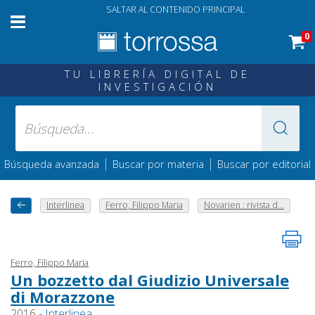
SALTAR AL CONTENIDO PRINCIPAL
0
TU LIBRERÍA DIGITAL DE
INVESTIGACIÓN
|
|
Búsqueda avanzada
Buscar por materia
Buscar por editorial
Interlinea
Ferro, Filippo Maria
Novarien : rivista d...
Ferro, Filippo Maria
Un bozzetto dal Giudizio Universale
di Morazzone
2016 -
Interlinea