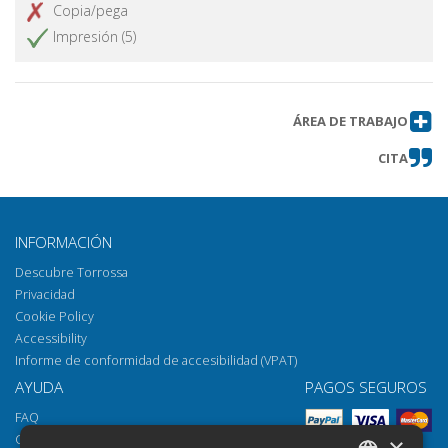
Copia/pega
Impresión (5)
ÁREA DE TRABAJO
CITA
INFORMACIÓN
Descubre Torrossa
Privacidad
Cookie Policy
Accessibility
Informe de conformidad de accesibilidad (VPAT)
AYUDA
PAGOS SEGUROS
FAQ
Cómo abrir los archivos
×