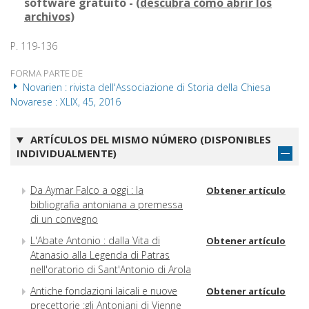
software gratuito - (
descubra cómo abrir los
archivos
)
P. 119-136
FORMA PARTE DE
Novarien : rivista dell'Associazione di Storia della Chiesa
Novarese : XLIX, 45, 2016
ARTÍCULOS DEL MISMO NÚMERO (DISPONIBLES
INDIVIDUALMENTE)
Da Aymar Falco a oggi : la
Obtener artículo
bibliografia antoniana a premessa
di un convegno
L'Abate Antonio : dalla Vita di
Obtener artículo
Atanasio alla Legenda di Patras
nell'oratorio di Sant'Antonio di Arola
Antiche fondazioni laicali e nuove
Obtener artículo
precettorie :gli Antoniani di Vienne