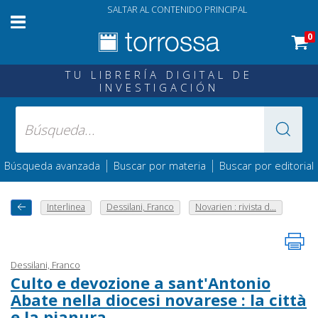
SALTAR AL CONTENIDO PRINCIPAL
0
TU LIBRERÍA DIGITAL DE
INVESTIGACIÓN
|
|
Búsqueda avanzada
Buscar por materia
Buscar por editorial
Interlinea
Dessilani, Franco
Novarien : rivista d...
Dessilani, Franco
Culto e devozione a sant'Antonio
Abate nella diocesi novarese : la città
e la pianura