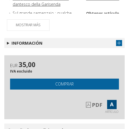
dantesco della Garisenda
Sul grande semenzaio : qualche
Obtener artículo
proposta
MOSTRAR MÁS
Ancora sulla linea francese :
Obtener artículo
coerenza di Felice Del Beccaro
(1909-1989)
INFORMACIÓN
35,00
EUR
IVA excluido
COMPRAR
A
PDF
ARTÍCULO