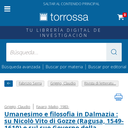
SALTAR AL CONTENIDO PRINCIPAL
0
TU LIBRERÍA DIGITAL DE
INVESTIGACIÓN
|
|
Búsqueda avanzada
Buscar por materia
Buscar por editorial
Fabrizio Serra
Griggio, Claudio
Rivista di letteratu...
|
Griggio, Claudio
Favaro, Maiko, 1983-
Umanesimo e filosofia in Dalmazia :
su Nicolò Vito di Gozze (Ragusa, 1549-
1610) e sul suo Governo della