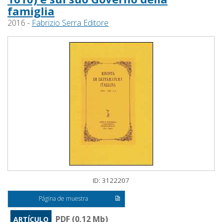
famiglia
2016 -
Fabrizio Serra Editore
ID: 3122207
Página de muestra
PDF (0,12 Mb)
ARTÍCULO