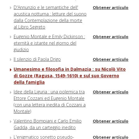
D'Annunzio e le semantiche dell'
Obtener artículo
acustica notturna : letture del suono
dalla Contemplazione della morte
al Libro Segreto
Eugenio Montale e Emily Dickinson :
Obtener artículo
eternità e istante nel giorno del
giudizio
Il silenzio di Paola Drigo
Obtener artículo
Umanesimo e filosofia in Dalmazia : su Nicolò Vito
di Gozze (Ragusa, 1549-1610) e sul suo Governo
della famiglia
Idee della Liguria : una polemica tra
Obtener artículo
Ettore Cozzani ed Eugenio Montale
(con una lettera inedita di Cozzani a
Montale)
Valentino Bompiani e Carlo Emilio
Obtener artículo
Gadda, da un carteggio inedito
L'enigmatico sonetto pseudo-
Obtener artículo