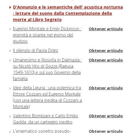
D'Annunzio e le semantiche dell' acustica notturna
: letture del suono dalla Contemplazione della
morte al Libro Segreto
Eugenio Montale e Emily Dickinson :
Obtener artículo
eternità e istante nel giorno del
giudizio
Il silenzio di Paola Drigo
Obtener artículo
Umanesimo e filosofia in Dalmazia :
Obtener artículo
su Nicolò Vito di Gozze (Ragusa,
1549-1610) e sul suo Governo della
famiglia
Idee della Liguria : una polemica tra
Obtener artículo
Ettore Cozzani ed Eugenio Montale
(con una lettera inedita di Cozzani a
Montale)
Valentino Bompiani e Carlo Emilio
Obtener artículo
Gadda, da un carteggio inedito
L'enigmatico sonetto pseudo-
Obtener artículo