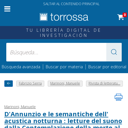
SALTAR AL CONTENIDO PRINCIPAL
0
TU LIBRERÍA DIGITAL DE
INVESTIGACIÓN
|
|
Búsqueda avanzada
Buscar por materia
Buscar por editorial
Fabrizio Serra
Marinoni, Manuele
Rivista di letteratu...
Marinoni, Manuele
D'Annunzio e le semantiche dell'
acustica notturna : letture del suono
dalla Contemplazione della morte al