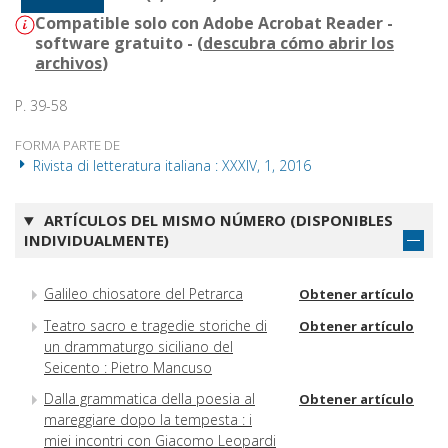
Compatible solo con Adobe Acrobat Reader -
software gratuito - (
descubra cómo abrir los
archivos
)
P. 39-58
FORMA PARTE DE
Rivista di letteratura italiana : XXXIV, 1, 2016
ARTÍCULOS DEL MISMO NÚMERO (DISPONIBLES
INDIVIDUALMENTE)
Galileo chiosatore del Petrarca
Obtener artículo
Teatro sacro e tragedie storiche di
Obtener artículo
un drammaturgo siciliano del
Seicento : Pietro Mancuso
Dalla grammatica della poesia al
Obtener artículo
mareggiare dopo la tempesta : i
miei incontri con Giacomo Leopardi