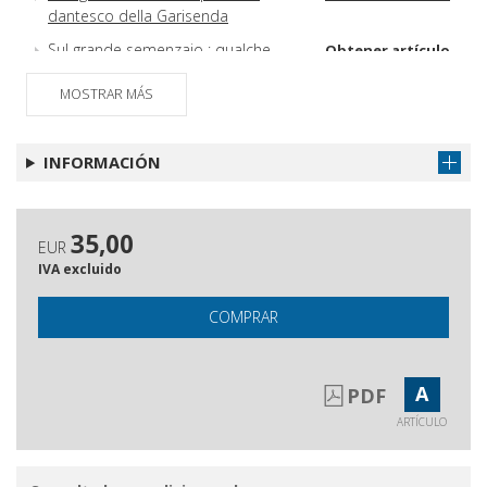
dantesco della Garisenda
Sul grande semenzaio : qualche
Obtener artículo
proposta
MOSTRAR MÁS
Ancora sulla linea francese :
Obtener artículo
coerenza di Felice Del Beccaro
(1909-1989)
INFORMACIÓN
35,00
EUR
IVA excluido
COMPRAR
A
PDF
ARTÍCULO