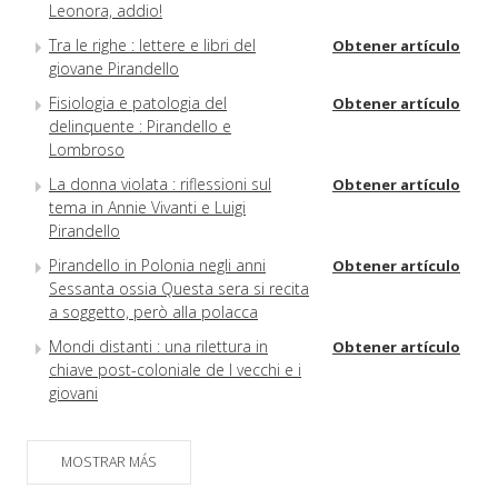
Leonora, addio!
Tra le righe : lettere e libri del
Obtener artículo
giovane Pirandello
Fisiologia e patologia del
Obtener artículo
delinquente : Pirandello e
Lombroso
La donna violata : riflessioni sul
Obtener artículo
tema in Annie Vivanti e Luigi
Pirandello
Pirandello in Polonia negli anni
Obtener artículo
Sessanta ossia Questa sera si recita
a soggetto, però alla polacca
Mondi distanti : una rilettura in
Obtener artículo
chiave post-coloniale de I vecchi e i
giovani
Rassegne
Obtener artículo
MOSTRAR MÁS
Schede
Obtener artículo