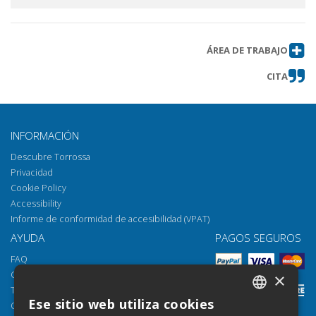
ÁREA DE TRABAJO
CITA
INFORMACIÓN
Descubre Torrossa
Privacidad
Cookie Policy
Accessibility
Informe de conformidad de accesibilidad (VPAT)
AYUDA
PAGOS SEGUROS
FAQ
Cómo abrir los archivos
×
Torrossa Reader
Ese sitio web utiliza cookies
Opciones de acceso
ITALIAN