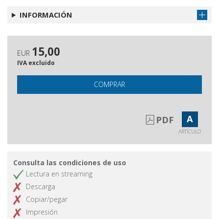
Cronache teatrali
INFORMACIÓN
Il macello grande d'Europa, la morte
Obtener artículo
di Roma e La Grande Bellezza
Abstracts
Obtener artículo
15,00
EUR
IVA excluido
COMPRAR
A
PDF
ARTÍCULO
Consulta las condiciones de uso
Lectura en streaming
Descarga
Copiar/pegar
Impresión