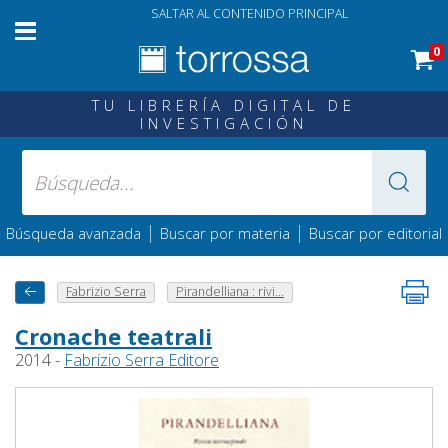
SALTAR AL CONTENIDO PRINCIPAL
0
TU LIBRERÍA DIGITAL DE
INVESTIGACIÓN
|
|
Búsqueda avanzada
Buscar por materia
Buscar por editorial
Fabrizio Serra
Pirandelliana : rivi...
Cronache teatrali
2014 -
Fabrizio Serra Editore