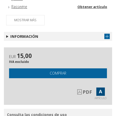
Rassegne
Obtener artículo
Schede
Obtener artículo
MOSTRAR MÁS
Cronache teatrali
Obtener artículo
Il macello grande d'Europa, la morte
Obtener artículo
INFORMACIÓN
di Roma e La Grande Bellezza
Abstracts
Obtener artículo
15,00
EUR
IVA excluido
COMPRAR
A
PDF
ARTÍCULO
Consulta las condiciones de uso