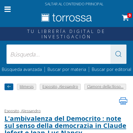
SALTAR AL CONTENIDO PRINCIPAL
0
TU LIBRERÍA DIGITAL DE
INVESTIGACIÓN
|
|
Búsqueda avanzada
Buscar por materia
Buscar por editorial
Mimesis
Esposito, Alessandro
Clamore della filoso...
Esposito, Alessandro
L'ambivalenza del Democrito : note
sul senso della democrazia in Claude
lefort e Jean-Luc Nancy