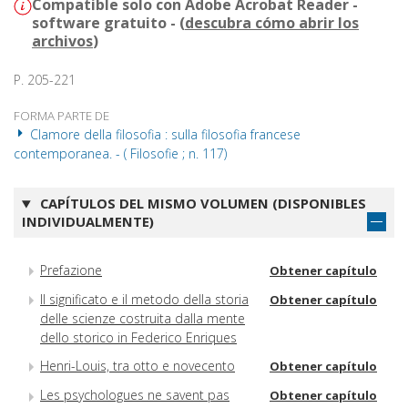
Compatible solo con Adobe Acrobat Reader -
software gratuito - (
descubra cómo abrir los
archivos
)
P. 205-221
FORMA PARTE DE
Clamore della filosofia : sulla filosofia francese
contemporanea. - ( Filosofie ; n. 117)
CAPÍTULOS DEL MISMO VOLUMEN (DISPONIBLES
INDIVIDUALMENTE)
Prefazione
Obtener capítulo
Il significato e il metodo della storia
Obtener capítulo
delle scienze costruita dalla mente
dello storico in Federico Enriques
Henri-Louis, tra otto e novecento
Obtener capítulo
Les psychologues ne savent pas
Obtener capítulo