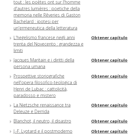
tout : les poètes ont sur l'homme
d'autres lumières : poetiche della
memoria nelle Rêveries di Gaston
Bachelard : ipotesi per
un'ermeneutica della letteratura
L'hegelismo francese negli anni
Obtener capítulo
trenta del Novecento : grandezza e
limiti
Jacques Maritain e i diritti della
Obtener capítulo
persona umana
Prospettive storiografiche
Obtener capítulo
nell'opera filosofico-teologica di
Henri de Lubac : cattolicità,
paradosso e mistero
La Nietzsche renaissance tra
Obtener capítulo
Deleuze e Derrida
Blanchot, il neutro, il disastro
Obtener capítulo
J.-F. Lyotard e il postmoderno
Obtener capítulo