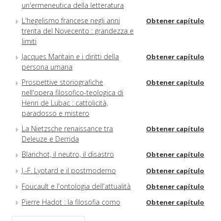
un'ermeneutica della letteratura
L'hegelismo francese negli anni
Obtener capítulo
trenta del Novecento : grandezza e
limiti
Jacques Maritain e i diritti della
Obtener capítulo
persona umana
Prospettive storiografiche
Obtener capítulo
nell'opera filosofico-teologica di
Henri de Lubac : cattolicità,
paradosso e mistero
La Nietzsche renaissance tra
Obtener capítulo
Deleuze e Derrida
Blanchot, il neutro, il disastro
Obtener capítulo
J.-F. Lyotard e il postmoderno
Obtener capítulo
Foucault e l'ontologia dell'attualità
Obtener capítulo
Pierre Hadot : la filosofia como
Obtener capítulo
modo di vita