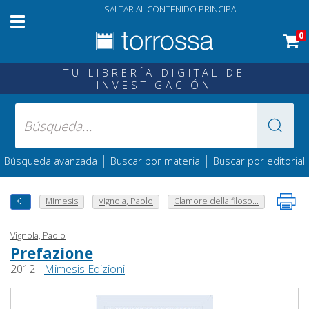
SALTAR AL CONTENIDO PRINCIPAL
0
TU LIBRERÍA DIGITAL DE
INVESTIGACIÓN
|
|
Búsqueda avanzada
Buscar por materia
Buscar por editorial
Mimesis
Vignola, Paolo
Clamore della filoso...
Vignola, Paolo
Prefazione
2012 -
Mimesis Edizioni