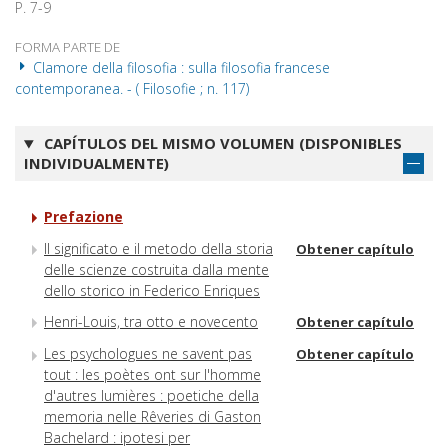
P. 7-9
FORMA PARTE DE
Clamore della filosofia : sulla filosofia francese
contemporanea. - ( Filosofie ; n. 117)
CAPÍTULOS DEL MISMO VOLUMEN (DISPONIBLES
INDIVIDUALMENTE)
Prefazione
Il significato e il metodo della storia
Obtener capítulo
delle scienze costruita dalla mente
dello storico in Federico Enriques
Henri-Louis, tra otto e novecento
Obtener capítulo
Les psychologues ne savent pas
Obtener capítulo
tout : les poètes ont sur l'homme
d'autres lumières : poetiche della
memoria nelle Rêveries di Gaston
Bachelard : ipotesi per