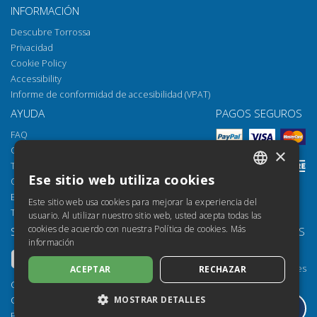
INFORMACIÓN
Descubre Torrossa
Privacidad
Cookie Policy
Accessibility
Informe de conformidad de accesibilidad (VPAT)
AYUDA
PAGOS SEGUROS
FAQ
Cómo abrir los archivos
×
Torrossa Reader
Ese sitio web utiliza cookies
Opciones de acceso
ITALIAN
Email:
helpdesk@torrossa.com
Este sitio web usa cookies para mejorar la experiencia del
SPANISH
Tel:
+39 055 5018800
usuario. Al utilizar nuestro sitio web, usted acepta todas las
cookies de acuerdo con nuestra Política de cookies.
Más
SÍGUENOS
NUESTROS RECURSOS
FRENCH
información
Torrossa Info
ENGLISH
Torrossa para Instituciones
ACEPTAR
RECHAZAR
GERMAN
Torrossa Open
Copyright 2000-2026
Library Services
MOSTRAR DETALLES
Casalini Libri
Publisher Services
P.IVA IT03106600483