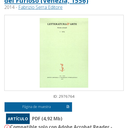
del Furioso (Venezia, 1556)
2014 -
Fabrizio Serra Editore
ID: 2976764
Página de muestra
PDF (4,92 Mb)
ARTÍCULO
Compatible solo con Adobe Acrobat Reader -