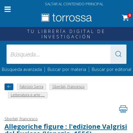
SALTAR AL CONTENIDO PRINCIPAL
0
TU LIBRERÍA DIGITAL DE
INVESTIGACIÓN
|
|
Búsqueda avanzada
Buscar por materia
Buscar por editorial
Fabrizio Serra
Sberlati, Francesco
Letteratura e arte :...
Sberlati, Francesco
Allegoriche figure : l'edizione Valgrisi