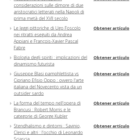
considerazioni sulle dimore di due
aristocratici letterati nella Napoli di
prima metà del XVII secolo
Le leggi pittoriche di Ugo Foscolo
Obtener artículo
nei ritratti eseguiti da Andrea
Appiani e François-Xavier Pascal
Fabre
Biologia degli spiriti : implicazioni del
Obtener artículo
dinamismo futurista
Giuseppe Blasi pamphlettista vs
Obtener artículo
Cipriano Efisio Oppo : ovvero l'arte
italiana del Novecento vista da un
outsider sardo
La forma del tempo nell'opera di
Obtener artículo
Brancusi : Robert Morris e le
categorie di George Kubler
Stendhalismo e dintorni : Savinio,
Obtener artículo
Clerici e altri : l'occhio di Leonardo
Sciascia