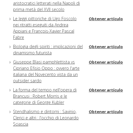
aristocratici letterati nella Napoli di
prima metà del XVII secolo
Le leggi pittoriche di Ugo Foscolo
Obtener artículo
nei ritratti eseguiti da Andrea
Appiani e François-Xavier Pascal
Fabre
Biologia degli spiriti : implicazioni del
Obtener artículo
dinamismo futurista
Giuseppe Blasi pamphlettista vs
Obtener artículo
Cipriano Efisio Oppo : ovvero l'arte
italiana del Novecento vista da un
outsider sardo
La forma del tempo nell'opera di
Obtener artículo
Brancusi : Robert Morris e le
categorie di George Kubler
Stendhalismo e dintorni : Savinio,
Obtener artículo
Clerici e altri : l'occhio di Leonardo
Sciascia