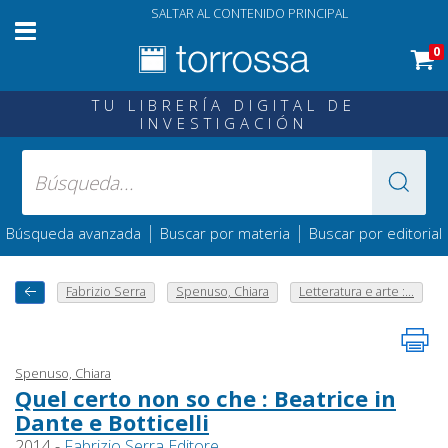
SALTAR AL CONTENIDO PRINCIPAL
0
TU LIBRERÍA DIGITAL DE
INVESTIGACIÓN
|
|
Búsqueda avanzada
Buscar por materia
Buscar por editorial
Fabrizio Serra
Spenuso, Chiara
Letteratura e arte :...
Spenuso, Chiara
Quel certo non so che : Beatrice in
Dante e Botticelli
2014 -
Fabrizio Serra Editore