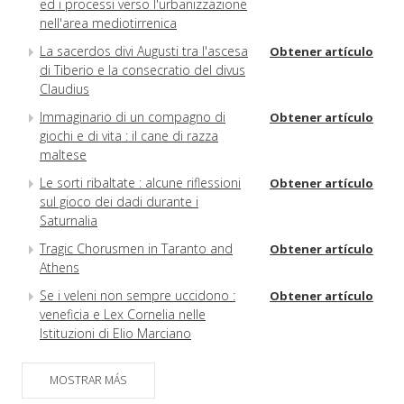
ed i processi verso l'urbanizzazione
nell'area mediotirrenica
La sacerdos divi Augusti tra l'ascesa
Obtener artículo
di Tiberio e la consecratio del divus
Claudius
Immaginario di un compagno di
Obtener artículo
giochi e di vita : il cane di razza
maltese
Le sorti ribaltate : alcune riflessioni
Obtener artículo
sul gioco dei dadi durante i
Saturnalia
Tragic Chorusmen in Taranto and
Obtener artículo
Athens
Se i veleni non sempre uccidono :
Obtener artículo
veneficia e Lex Cornelia nelle
Istituzioni di Elio Marciano
Una lekythos attica a figure nere :
Obtener artículo
una nuova lettura
MOSTRAR MÁS