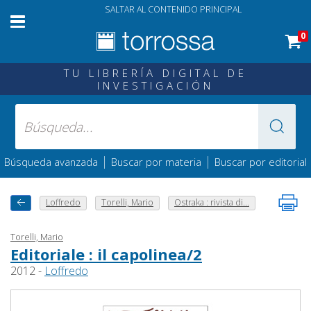
SALTAR AL CONTENIDO PRINCIPAL
0
TU LIBRERÍA DIGITAL DE
INVESTIGACIÓN
|
|
Búsqueda avanzada
Buscar por materia
Buscar por editorial
Loffredo
Torelli, Mario
Ostraka : rivista di...
Torelli, Mario
Editoriale : il capolinea/2
2012 -
Loffredo