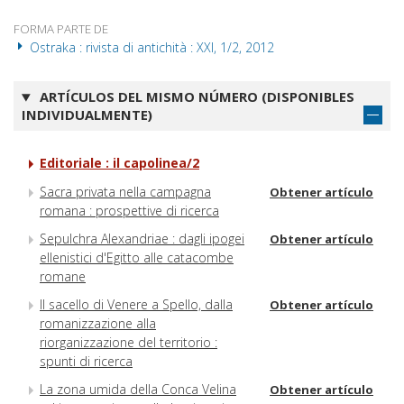
FORMA PARTE DE
Ostraka : rivista di antichità : XXI, 1/2, 2012
ARTÍCULOS DEL MISMO NÚMERO (DISPONIBLES
INDIVIDUALMENTE)
Editoriale : il capolinea/2
Sacra privata nella campagna
Obtener artículo
romana : prospettive di ricerca
Sepulchra Alexandriae : dagli ipogei
Obtener artículo
ellenistici d'Egitto alle catacombe
romane
Il sacello di Venere a Spello, dalla
Obtener artículo
romanizzazione alla
riorganizzazione del territorio :
spunti di ricerca
La zona umida della Conca Velina
Obtener artículo