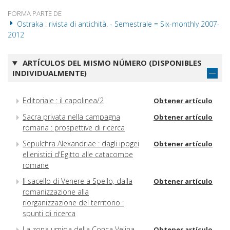
FORMA PARTE DE
Ostraka : rivista di antichità. - Semestrale = Six-monthly 2007-
2012
ARTÍCULOS DEL MISMO NÚMERO (DISPONIBLES
INDIVIDUALMENTE)
Editoriale : il capolinea/2
Obtener artículo
Sacra privata nella campagna
Obtener artículo
romana : prospettive di ricerca
Sepulchra Alexandriae : dagli ipogei
Obtener artículo
ellenistici d'Egitto alle catacombe
romane
Il sacello di Venere a Spello, dalla
Obtener artículo
romanizzazione alla
riorganizzazione del territorio :
spunti di ricerca
La zona umida della Conca Velina
Obtener artículo