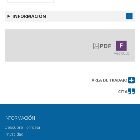
Il vaso di New York MMA 24. 97. 104
Obtener artículo
e le Tesmoforiazuse di Aristofane
INFORMACIÓN
Destini di vita, morte e rinascita :
Obtener artículo
due inusuali vasi lucani con scene di
simposio
F
PDF
Per una definizione del complesso
Obtener artículo
archeologico della prima età del
FASCÍCULO
ferro di Monte Prama (Cabras - OR)
Ancora su Prähistorische
Obtener artículo
Bronzefunde XIV, 14 : le fibule come
ÁREA DE TRABAJO
indicatori di contatti e come
strumenti di ricostruzione storica
CITA
Rescriptio tra Giuliano, Lucio Vero e
Obtener artículo
Marco Aurelio
Recensioni
Obtener artículo
INFORMACIÓN
Descubre Torrossa
Privacidad