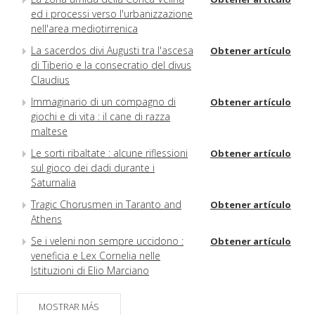
ed i processi verso l'urbanizzazione
nell'area mediotirrenica
La sacerdos divi Augusti tra l'ascesa
Obtener artículo
di Tiberio e la consecratio del divus
Claudius
Immaginario di un compagno di
Obtener artículo
giochi e di vita : il cane di razza
maltese
Le sorti ribaltate : alcune riflessioni
Obtener artículo
sul gioco dei dadi durante i
Saturnalia
Tragic Chorusmen in Taranto and
Obtener artículo
Athens
Se i veleni non sempre uccidono :
Obtener artículo
veneficia e Lex Cornelia nelle
Istituzioni di Elio Marciano
Una lekythos attica a figure nere :
Obtener artículo
una nuova lettura
MOSTRAR MÁS