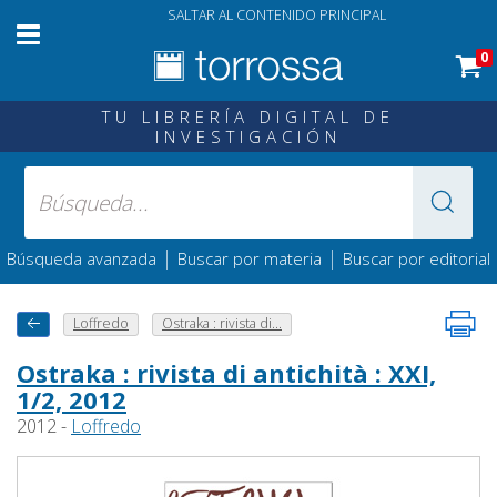
SALTAR AL CONTENIDO PRINCIPAL
0
TU LIBRERÍA DIGITAL DE
INVESTIGACIÓN
|
|
Búsqueda avanzada
Buscar por materia
Buscar por editorial
Loffredo
Ostraka : rivista di...
Ostraka : rivista di antichità : XXI,
1/2, 2012
2012 -
Loffredo