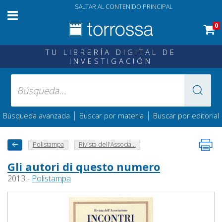
SALTAR AL CONTENIDO PRINCIPAL
0
TU LIBRERÍA DIGITAL DE
INVESTIGACIÓN
|
|
Búsqueda avanzada
Buscar por materia
Buscar por editorial
Polistampa
Rivista dell'Associa...
Gli autori di questo numero
2013 -
Polistampa