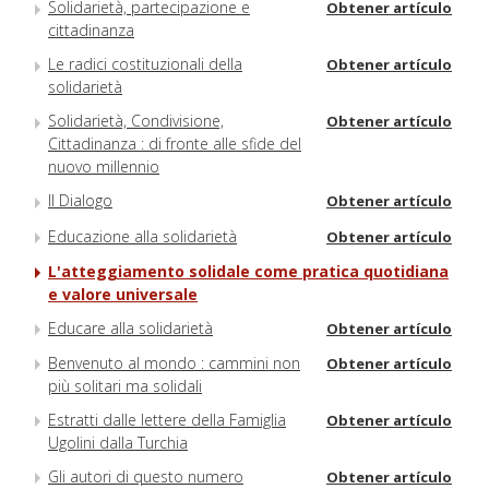
Solidarietà, partecipazione e
Obtener artículo
cittadinanza
Le radici costituzionali della
Obtener artículo
solidarietà
Solidarietà, Condivisione,
Obtener artículo
Cittadinanza : di fronte alle sfide del
nuovo millennio
Il Dialogo
Obtener artículo
Educazione alla solidarietà
Obtener artículo
L'atteggiamento solidale come pratica quotidiana
e valore universale
Educare alla solidarietà
Obtener artículo
Benvenuto al mondo : cammini non
Obtener artículo
più solitari ma solidali
Estratti dalle lettere della Famiglia
Obtener artículo
Ugolini dalla Turchia
Gli autori di questo numero
Obtener artículo