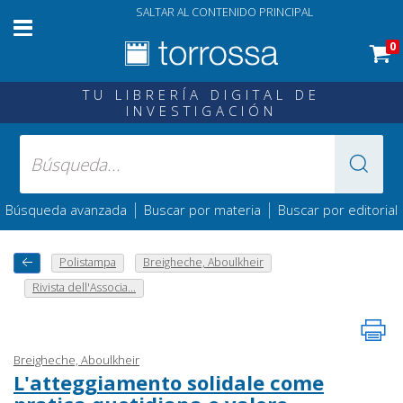
SALTAR AL CONTENIDO PRINCIPAL
0
TU LIBRERÍA DIGITAL DE
INVESTIGACIÓN
|
|
Búsqueda avanzada
Buscar por materia
Buscar por editorial
Polistampa
Breigheche, Aboulkheir
Rivista dell'Associa...
Breigheche, Aboulkheir
L'atteggiamento solidale come