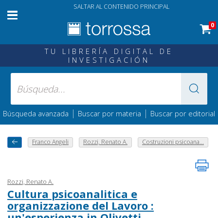
SALTAR AL CONTENIDO PRINCIPAL
0
TU LIBRERÍA DIGITAL DE
INVESTIGACIÓN
|
|
Búsqueda avanzada
Buscar por materia
Buscar por editorial
Franco Angeli
Rozzi, Renato A.
Costruzioni psicoana...
Rozzi, Renato A.
Cultura psicoanalitica e
organizzazione del Lavoro :
un'esperienza in Olivetti