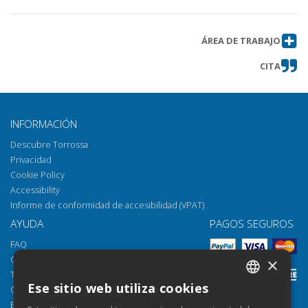
ÁREA DE TRABAJO
CITA
INFORMACIÓN
Descubre Torrossa
Privacidad
Cookie Policy
Accessibility
Informe de conformidad de accesibilidad (VPAT)
AYUDA
PAGOS SEGUROS
FAQ
Cómo abrir los archivos
×
Torrossa Reader
Ese sitio web utiliza cookies
Opciones de acceso
ITALIAN
Email:
helpdesk@torrossa.com