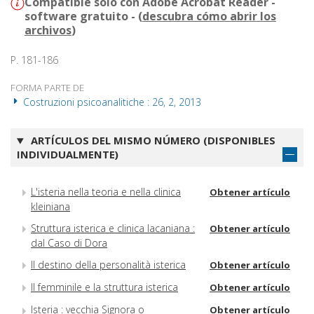
Compatible solo con Adobe Acrobat Reader -
software gratuito - (
descubra cómo abrir los
archivos
)
P. 181-186
FORMA PARTE DE
Costruzioni psicoanalitiche : 26, 2, 2013
ARTÍCULOS DEL MISMO NÚMERO (DISPONIBLES
INDIVIDUALMENTE)
L'isteria nella teoria e nella clinica
Obtener artículo
kleiniana
Struttura isterica e clinica lacaniana :
Obtener artículo
dal Caso di Dora
Il destino della personalità isterica
Obtener artículo
Il femminile e la struttura isterica
Obtener artículo
Isteria : vecchia Signora o
Obtener artículo