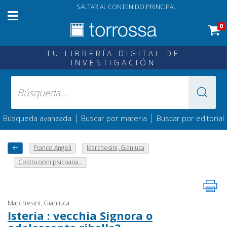
SALTAR AL CONTENIDO PRINCIPAL
0
TU LIBRERÍA DIGITAL DE
INVESTIGACIÓN
|
|
Búsqueda avanzada
Buscar por materia
Buscar por editorial
Franco Angeli
Marchesini, Gianluca
Costruzioni psicoana...
Marchesini, Gianluca
Isteria : vecchia Signora o