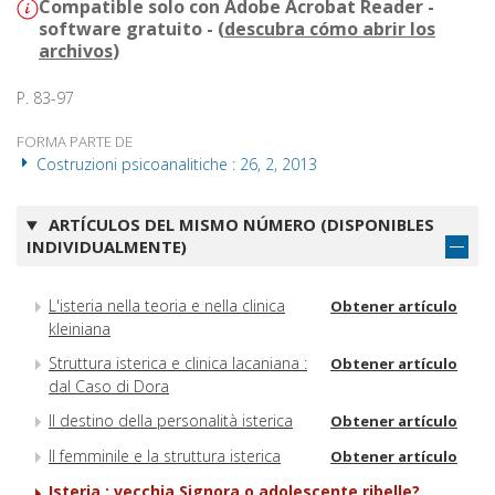
Compatible solo con Adobe Acrobat Reader -
software gratuito - (
descubra cómo abrir los
archivos
)
P. 83-97
FORMA PARTE DE
Costruzioni psicoanalitiche : 26, 2, 2013
ARTÍCULOS DEL MISMO NÚMERO (DISPONIBLES
INDIVIDUALMENTE)
L'isteria nella teoria e nella clinica
Obtener artículo
kleiniana
Struttura isterica e clinica lacaniana :
Obtener artículo
dal Caso di Dora
Il destino della personalità isterica
Obtener artículo
Il femminile e la struttura isterica
Obtener artículo
Isteria : vecchia Signora o adolescente ribelle?