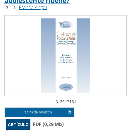
adolescente ribelle?
2013 -
Franco Angeli
ID: 2647131
Página de muestra
PDF (0,29 Mb)
ARTÍCULO