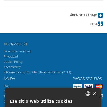
ÁREA DE TRABAJO
CITA
INFORMACIÓN
Descubre Torrossa
Privacidad
Cookie Policy
Accessibility
Informe de conformidad de accesibilidad (VPAT)
AYUDA
PAGOS SEGUROS
FAQ
Cómo abrir los archivos
×
Torrossa Reader
Ese sitio web utiliza cookies
Opciones de acceso
ITALIAN
Email:
helpdesk@torrossa.com