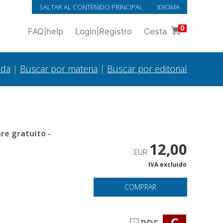
SALTAR AL CONTENIDO PRINCIPAL
IDIOMA
0
FAQ
|
help
Login
|
Registro
Cesta
ada
|
Buscar por materia
|
Buscar por editorial
re gratuito -
12,00
EUR
IVA excluido
COMPRAR
C