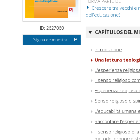
FORMA PARTE DE
Crescere tra vecchi e nu
dell'educazione)
ID: 2627060
CAPÍTULOS DEL M
Página de muestra
Introduzione
Una lettura teologi
L'esperienza religiosa
Il senso religioso co
Esperienza religiosa 
Senso religioso e spir
L'educabilità umana e l
Raccontare l'esperien
Il senso religioso e l
metodo, proporre st