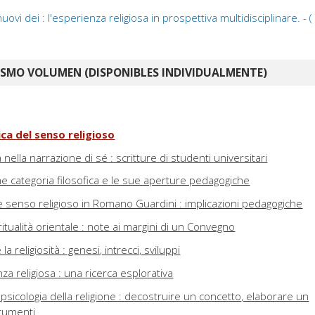
ovi dei : l'esperienza religiosa in prospettiva multidisciplinare. - (
ISMO VOLUMEN (DISPONIBLES INDIVIDUALMENTE)
ca del senso religioso
 nella narrazione di sé : scritture di studenti universitari
me categoria filosofica e le sue aperture pedagogiche
e senso religioso in Romano Guardini : implicazioni pedagogiche
itualità orientale : note ai margini di un Convegno
a religiosità : genesi, intrecci, sviluppi
za religiosa : una ricerca esplorativa
a psicologia della religione : decostruire un concetto, elaborare un
rumenti