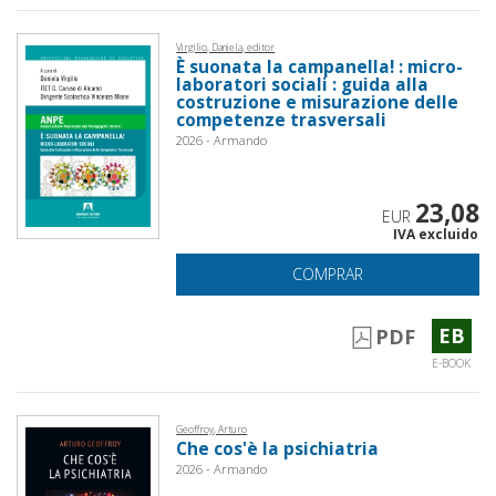
Virgilio, Daniela, editor
È suonata la campanella! : micro-
laboratori sociali : guida alla
costruzione e misurazione delle
competenze trasversali
2026 - Armando
23,08
EUR
IVA excluido
COMPRAR
EB
PDF
E-BOOK
Geoffroy, Arturo
Che cos'è la psichiatria
2026 - Armando