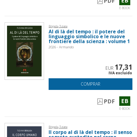
EB
PDF
E-BOOK
Brigada, Tiziana
Al di là del tempo : il potere del
linguaggio simbolico e le nuove
frontiere della scienza : volume 1
2026 - Armando
17,31
EUR
IVA excluido
COMPRAR
EB
PDF
E-BOOK
Brigada, Tiziana
Il corpo al di là del tempo : il senso