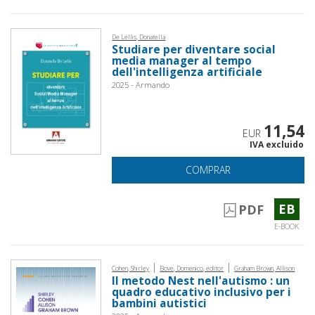
De Lellis, Donatella
Studiare per diventare social
media manager al tempo
dell'intelligenza artificiale
2025 - Armando
11,54
EUR
IVA excluido
COMPRAR
EB
PDF
E-BOOK
|
|
Cohen, Shirley
Bove, Domenico, editor
Graham Brown, Allison
Il metodo Nest nell'autismo : un
quadro educativo inclusivo per i
bambini autistici