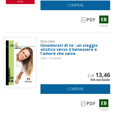
COMPRAR
EB
PDF
E-BOOK
Mauro, Tatiana
Innamorati di te : un viaggio
olistico verso il benessere e
l'amore che salva
2026 - Armando
13,46
EUR
IVA excluido
COMPRAR
EB
PDF
E-BOOK