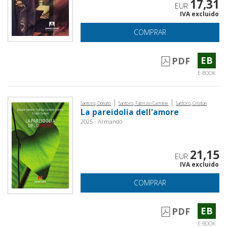
17,31
EUR
IVA excluido
COMPRAR
EB
PDF
E-BOOK
|
|
Santoro, Donato
Santoro, Fabrizio Carmine
Santoro, Cristian
La pareidolia dell'amore
2025 - Armando
21,15
EUR
IVA excluido
COMPRAR
EB
PDF
E-BOOK