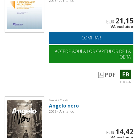
2025 - Armando
21,15
EUR
IVA excluido
COMPRAR
ACCEDE AQUÍ A LOS CAPÍTULOS DE LA
OBRA
EB
PDF
E-BOOK
Signorini, Claudio
Angelo nero
2025 - Armando
14,42
EUR
IVA excluido