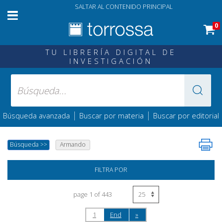
SALTAR AL CONTENIDO PRINCIPAL
0
TU LIBRERÍA DIGITAL DE
INVESTIGACIÓN
|
|
Búsqueda avanzada
Buscar por materia
Buscar por editorial
Búsqueda
>>
Armando
FILTRA POR
page 1 of 443
1
End
»