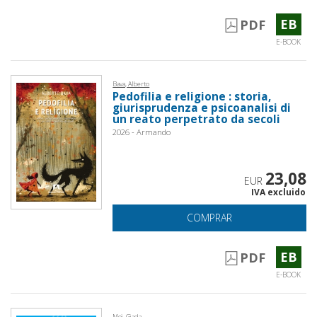
EB
PDF
E-BOOK
Bava, Alberto
Pedofilia e religione : storia,
giurisprudenza e psicoanalisi di
un reato perpetrato da secoli
2026 - Armando
23,08
EUR
IVA excluido
COMPRAR
EB
PDF
E-BOOK
Moi, Giada