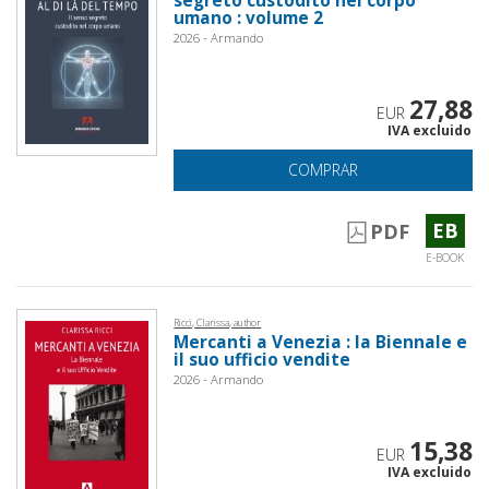
segreto custodito nel corpo
umano : volume 2
2026 - Armando
27,88
EUR
IVA excluido
COMPRAR
EB
PDF
E-BOOK
Ricci, Clarissa, author
Mercanti a Venezia : la Biennale e
il suo ufficio vendite
2026 - Armando
15,38
EUR
IVA excluido