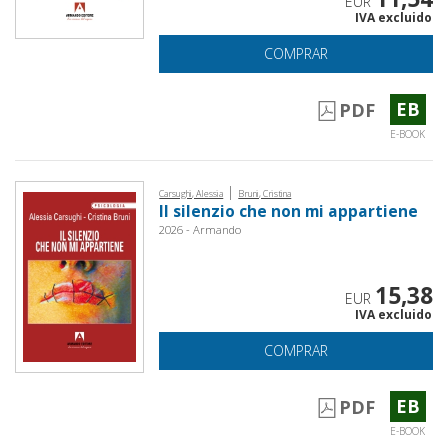
EUR
IVA excluido
COMPRAR
EB
PDF
E-BOOK
|
Carsughi, Alessia
Bruni, Cristina
Il silenzio che non mi appartiene
2026 - Armando
15,38
EUR
IVA excluido
COMPRAR
EB
PDF
E-BOOK