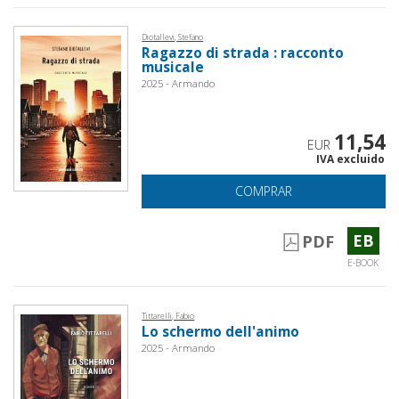
Diotallevi, Stefano
Ragazzo di strada : racconto
musicale
2025 - Armando
11,54
EUR
IVA excluido
COMPRAR
EB
PDF
E-BOOK
Tittarelli, Fabio
Lo schermo dell'animo
2025 - Armando