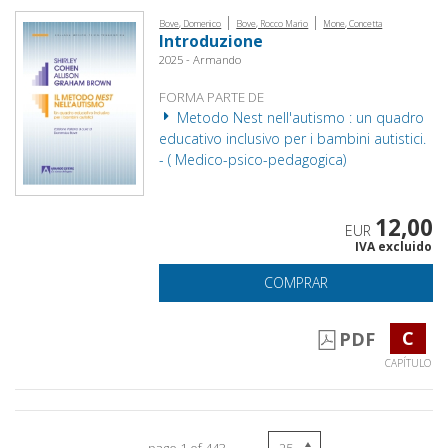
|
|
Bove, Domenico
Bove, Rocco Mario
Mone, Concetta
Introduzione
2025 - Armando
FORMA PARTE DE
Metodo Nest nell'autismo : un quadro
educativo inclusivo per i bambini autistici.
- ( Medico-psico-pedagogica)
12,00
EUR
IVA excluido
COMPRAR
C
PDF
CAPÍTULO
page 1 of 443