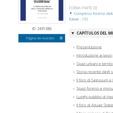
FORMA PARTE DE
Complessi forensi della
Italiae ; 10)
ID: 2491386
CAPÍTULOS DEL M
Página de muestra
Presentazione
Introduzione ai lavori
Spazi urbani e territ
Storia recente degli 
Il foro di Segusium e 
Spazi forensi e mon
Luoghi pubblici di Has
Il foro di Aquae Stati