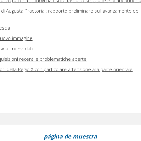
tona (Tortona) : nuovi dati sulle fasi di costruzione e di abbandon
 di Augusta Praetoria : rapporto preliminare sull'avanzamento del
rescia
a nuovo immagine
sina : nuovi dati
acquisizioni recenti e problematiche aperte
ori della Regio X con particolare attenzione alla parte orientale
página de muestra