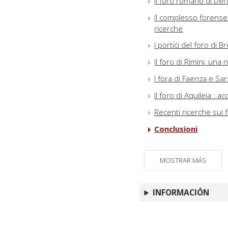
Il foro romano di Der
Il complesso forense
ricerche
I portici del foro di B
Il foro di Rimini, un
I fora di Faenza e Sar
Il foro di Aquileia : 
Recenti ricerche sui f
Conclusioni
MOSTRAR MÁS
INFORMACIÓN