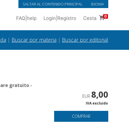
SALTAR AL CONTENIDO PRINCIPAL
IDIOMA
0
FAQ
|
help
Login
|
Registro
Cesta
ada
|
Buscar por materia
|
Buscar por editorial
are gratuito -
8,00
EUR
IVA excluido
COMPRAR