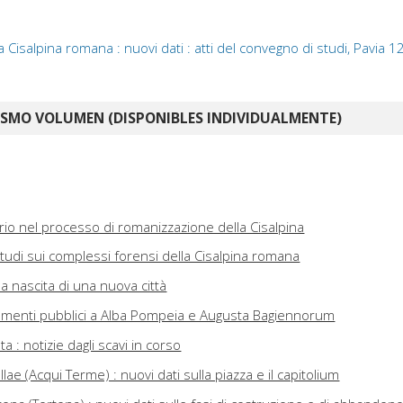
 Cisalpina romana : nuovi dati : atti del convegno di studi, Pavia 1
ISMO VOLUMEN (DISPONIBLES INDIVIDUALMENTE)
orio nel processo di romanizzazione della Cisalpina
studi sui complessi forensi della Cisalpina romana
la nascita di una nuova città
umenti pubblici a Alba Pompeia e Augusta Bagiennorum
ta : notizie dagli scavi in corso
ellae (Acqui Terme) : nuovi dati sulla piazza e il capitolium