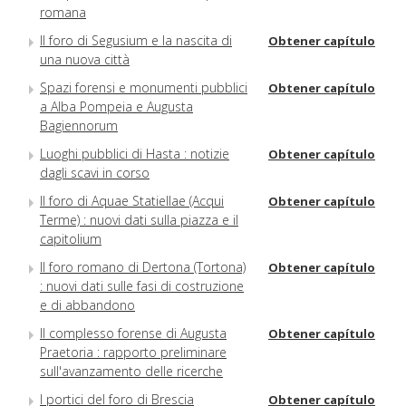
romana
Il foro di Segusium e la nascita di
Obtener capítulo
una nuova città
Spazi forensi e monumenti pubblici
Obtener capítulo
a Alba Pompeia e Augusta
Bagiennorum
Luoghi pubblici di Hasta : notizie
Obtener capítulo
dagli scavi in corso
Il foro di Aquae Statiellae (Acqui
Obtener capítulo
Terme) : nuovi dati sulla piazza e il
capitolium
Il foro romano di Dertona (Tortona)
Obtener capítulo
: nuovi dati sulle fasi di costruzione
e di abbandono
Il complesso forense di Augusta
Obtener capítulo
Praetoria : rapporto preliminare
sull'avanzamento delle ricerche
I portici del foro di Brescia
Obtener capítulo