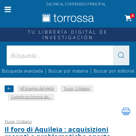
SALTAR AL CONTENIDO PRINCIPAL
0
TU LIBRERÍA DIGITAL DE
INVESTIGACIÓN
|
|
Búsqueda avanzada
Buscar por materia
Buscar por editorial
All'insegna del giglio
Tiussi, Cristiano
Complessi forensi de...
Tiussi, Cristiano
Il foro di Aquileia : acquisizioni