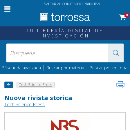
SALTAR AL CONTENIDO PRINCIPAL
0
TU LIBRERÍA DIGITAL DE
INVESTIGACIÓN
|
|
Búsqueda avanzada
Buscar por materia
Buscar por editorial
Tech Science Press
Nuova rivista storica
Tech Science Press