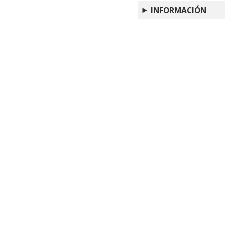
Simulacros étnicos :
INFORMACIÓN