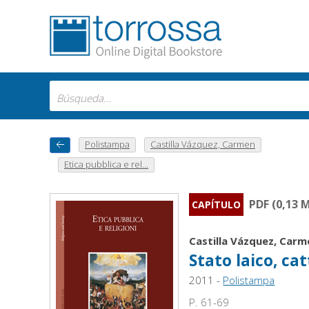
Polistampa
Castilla Vázquez, Carmen
Etica pubblica e rel...
PDF (0,13 
CAPÍTULO
Castilla Vázquez, Carm
Stato laico, ca
2011 -
Polistampa
P. 61-69