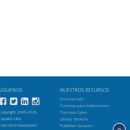
SÍGUENOS
NUESTROS RECURSOS
Torrossa Info
Torrossa para Instituciones
Copyright 2000-2026
Torrossa Open
Casalini Libri
Library Services
P.IVA IT03106600483
Publisher Services