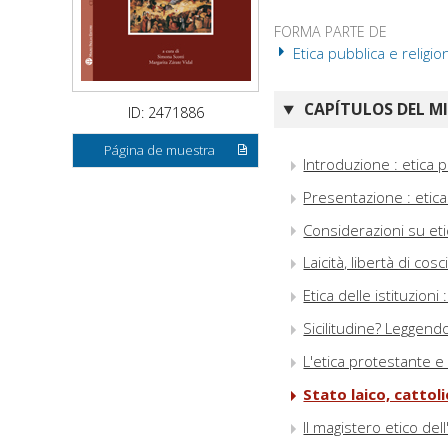
FORMA PARTE DE
Etica pubblica e religio
CAPÍTULOS DEL M
ID: 2471886
Página de muestra
Introduzione : etica p
Presentazione : etica
Considerazioni su etic
Laicità, libertà di co
Etica delle istituzioni 
Sicilitudine? Leggend
L'etica protestante e
Stato laico, cattol
Il magistero etico de