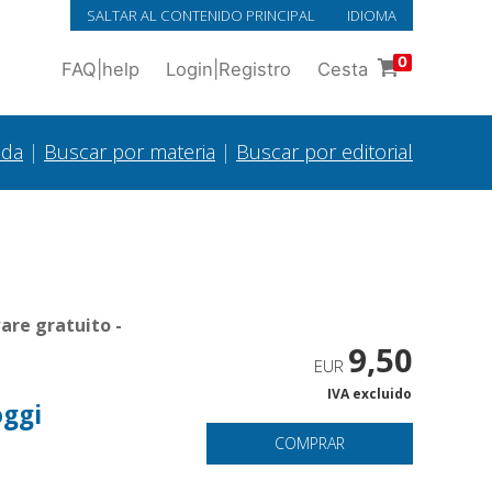
SALTAR AL CONTENIDO PRINCIPAL
IDIOMA
0
FAQ
|
help
Login
|
Registro
Cesta
ada
|
Buscar por materia
|
Buscar por editorial
are gratuito -
9,50
EUR
IVA excluido
oggi
COMPRAR