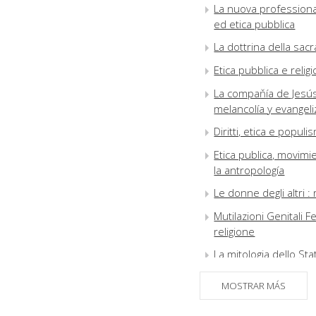
La nuova professionali
ed etica pubblica
La dottrina della sacra
Etica pubblica e religi
La compaňía de Jesús 
melancolía y evangeli
Diritti, etica e popul
Etica publica, movimi
la antropología
Le donne degli altri : 
Mutilazioni Genitali F
religione
La mitologia dello S
La grande vittoria de
MOSTRAR MÁS
El Estado y la inquiet