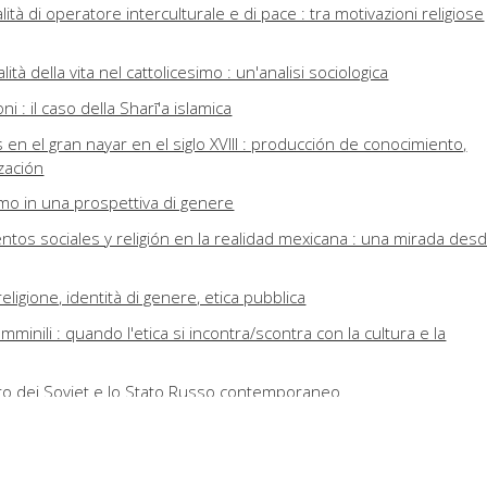
tà di operatore interculturale e di pace : tra motivazioni religiose
lità della vita nel cattolicesimo : un'analisi sociologica
oni : il caso della Sharī'a islamica
en el gran nayar en el siglo XVIII : producción de conocimiento,
zación
ismo in una prospettiva di genere
entos sociales y religión en la realidad mexicana : una mirada des
religione, identità di genere, etica pubblica
emminili : quando l'etica si incontra/scontra con la cultura e la
tato dei Soviet e lo Stato Russo contemporaneo
l 1945 come rito fondante della Patria
ud de sí en la ética pública