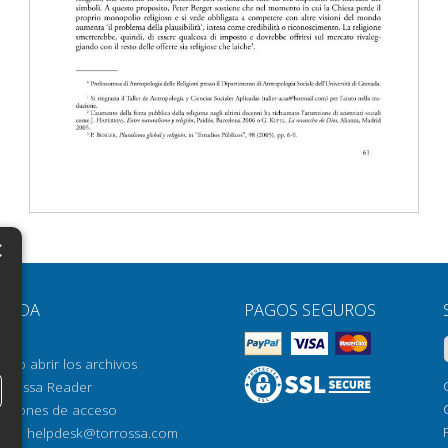
×
N
YUDA
PAGOS SEGUROS
H
AQ
H
ómo abrir los archivos
orrossa Reader
H
pciones de acceso
N
mail:
helpdesk@torrossa.com