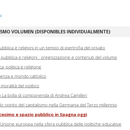
ni
ISMO VOLUMEN (DISPONIBLES INDIVIDUALMENTE)
ubblica e religioni in un tempo di ipertrofia del privato
 pubblica e religioni : organizzazione e contenuti del volume
a, politica e religione
scienza e mondo cattolico
: moralità del politico
o La bolla di componenda di Andrea Camilleri
 lo spirito del capitalismo nella Germania del Terzo millennio
icesimo e spazio pubblico in Spagna oggi
ll'Unione europea nella sfera pubblica delle politiche educative